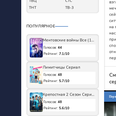
ТВЦ
СТС
взг
ТНТ
ТВ-3
меч
сей
сит
ПОПУЛЯРНОЕ
на 
нас
при
Ментовские войны Все (1-11 Сезоны) подряд Сериал
спо
Голосов:
44
отн
Рейтинг:
7.1/10
пер
Лимитчицы Сериал
См
Голосов:
48
се
Рейтинг:
5.7/10
Крепостная 2 Сезон Сериал
Пер
Голосов:
48
Рейтинг:
5.6/10