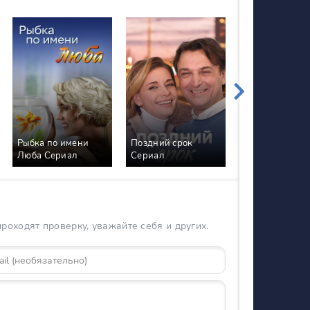
Рыбка по имени
Поздний срок
У реки два бе
Люба Сериал
Сериал
Сериал
оходят проверку, уважайте себя и других.