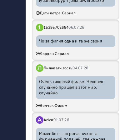
iyudilmedpyprhjohkhdiwnrousxzp
Дети ветра Сериал
1
15395702684
06.07.26
Чо за фигня одна и та же серия
Кордон Сериал
Л
Лилавати гость
04.07.26
Очень тяжёлый фильм. Человек
случайно пришёл в этот мир,
случайно
Волчок Фильм
A
Arlen
01.07.26
Раменбет — игровая кухня с
фирменной подачей, где каждая