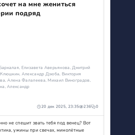
очет на мне жениться
ерии подряд
аркалая, Елизавета Аверьянова, Дмитрий
 Клюшкин, Александр Дзюба, Виктория
ова, Алена Фалалеева, Михаил Виноградов,
на, Александр
20 дек 2025, 23:35
236
0
енно не спешит звать тебя под венец? Вот
антика, ужины при свечах, мимолётные