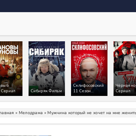
вы 6
Склифосовский
Чёрная к
 Сериал
Сибиряк Фильм
11 Сезон
Сериал
Сериал
лавная
»
Мелодрама
» Мужчина который не хочет на мне женит