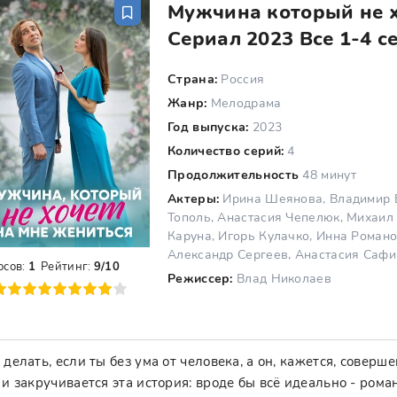
Мужчина который не х
Сериал 2023 Все 1-4 с
Страна:
Россия
Жанр:
Мелодрама
Год выпуска:
2023
Количество серий:
4
Продолжительность
48 минут
Актеры:
Ирина Шеянова, Владимир Б
Тополь, Анастасия Чепелюк, Михаил
Каруна, Игорь Кулачко, Инна Роман
Александр Сергеев, Анастасия Сафи
осов:
1
Рейтинг:
9/10
Режиссер:
Влад Николаев
8
9
10
 делать, если ты без ума от человека, а он, кажется, соверш
 и закручивается эта история: вроде бы всё идеально - ром