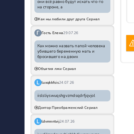
они всё равно будут искать что-то
на стороне, а
Как мы любили друг друга Сериал
Г
Гость Елена
29.07.26
Как можно назвать папой человека
убившего беременную мать и
бросившего на двоих
Объятия лжи Сериал
L
luxqkkfsis
24.07.26
iislsliyswuqshgvzmdsqdrfjqvjol
Доктор Преображенский Сериал
L
ldvmnntvij
24.07.26