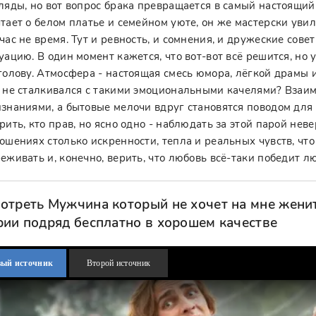
ляды, но вот вопрос брака превращается в самый настоящи
тает о белом платье и семейном уюте, он же мастерски уви
час не время. Тут и ревность, и сомнения, и дружеские сов
уацию. В один момент кажется, что вот-вот всё решится, но 
голову. Атмосфера - настоящая смесь юмора, лёгкой драмы 
 не сталкивался с такими эмоциональными качелями? Взаи
знаниями, а бытовые мелочи вдруг становятся поводом для
рить, кто прав, но ясно одно - наблюдать за этой парой неве
ошениях столько искренности, тепла и реальных чувств, что
еживать и, конечно, верить, что любовь всё-таки победит л
отреть Мужчина который не хочет на мне женит
рии подряд бесплатно в хорошем качестве
вый источник
Второй источник