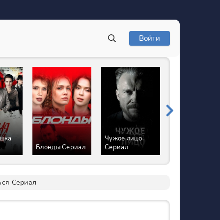
Войти
ошка
Чужое лицо
Ангелы район
Блонды Сериал
Сериал
Сериал
ься Сериал