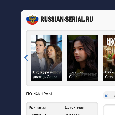
В одну реку
Экстрим
Ивано
дважды Сериал
Сериал
Сезон
ПО ЖАНРАМ
Г
Криминал
Детективы
Триллеры
Боевики