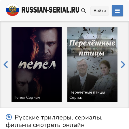
Войти
Перелётные птицы
М
Пепел Сериал
Сериал
С
Русские триллеры, сериалы,
фильмы смотреть онлайн