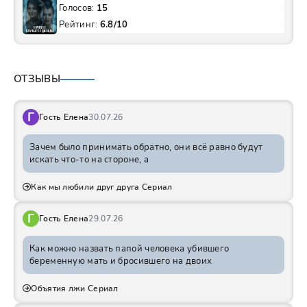
Голосов:
15
Рейтинг:
6.8/10
ОТЗЫВЫ
Г
Гость Елена
30.07.26
Зачем было принимать обратно, они всё равно будут
искать что-то на стороне, а
Как мы любили друг друга Сериал
Г
Гость Елена
29.07.26
Как можно назвать папой человека убившего
беременную мать и бросившего на двоих
Объятия лжи Сериал