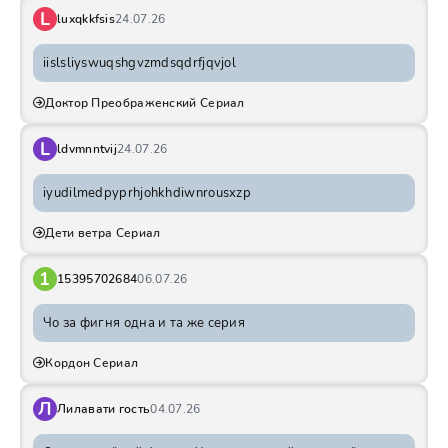
L
luxqkkfsis
24.07.26
iislsliyswuqshgvzmdsqdrfjqvjol
Доктор Преображенский Сериал
L
ldvmnntvij
24.07.26
iyudilmedpyprhjohkhdiwnrousxzp
Дети ветра Сериал
1
15395702684
06.07.26
Чо за фигня одна и та же серия
Кордон Сериал
Л
Лилавати гость
04.07.26