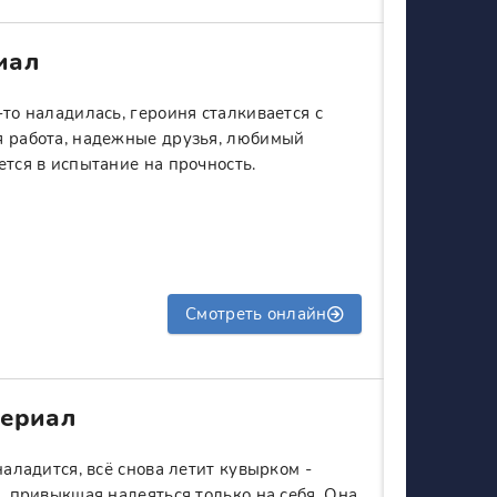
иал
-то наладилась, героиня сталкивается с
я работа, надежные друзья, любимый
ется в испытание на прочность.
Смотреть онлайн
Сериал
наладится, всё снова летит кувырком -
я, привыкшая надеяться только на себя. Она