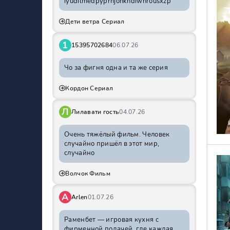
iyudilmedpyprhjohkhdiwnrousxzp
Дети ветра Сериал
1
15395702684
06.07.26
Чо за фигня одна и та же серия
Кордон Сериал
Л
Лилавати гость
04.07.26
Очень тяжёлый фильм. Человек
случайно пришёл в этот мир,
случайно
Волчок Фильм
A
Arlen
01.07.26
Раменбет — игровая кухня с
фирменной подачей, где каждая