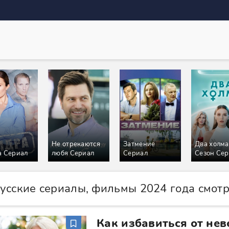
Не отрекаются
Затмение
Два холма
 Сериал
любя Сериал
Сериал
Сезон Се
усские сериалы, фильмы 2024 года смот
Как избавиться от нев