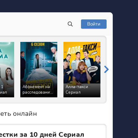
Войти
 1
Абонемент на
Алла-такси
Курорт цвета
риал
расследование
Сериал
хаки Сериал
6 Сезон Письма
с того света
Сериал
реть онлайн
естки за 10 дней Сериал