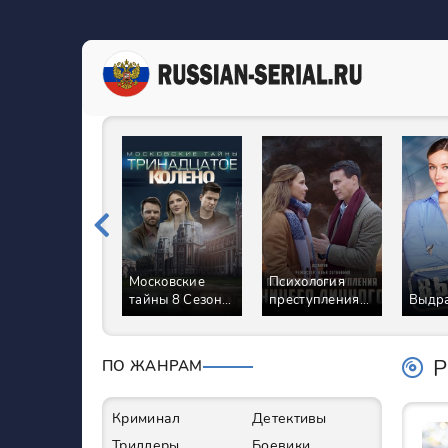
Московские
Психология
тайны 8 Сезон
преступления
Выдра
Тринадцатое
Ничего личного
колено Сериал
Сериал
Р
ПО ЖАНРАМ
Криминал
Детективы
Триллеры
Боевики