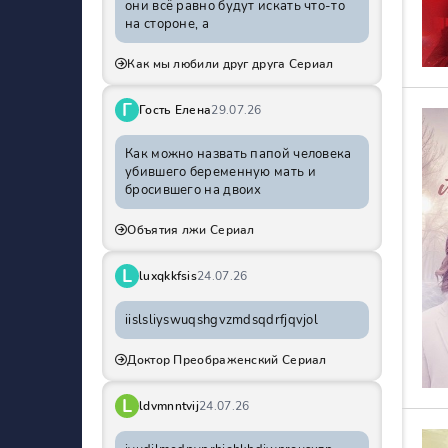
они всё равно будут искать что-то
на стороне, а
Как мы любили друг друга Сериал
Г
Гость Елена
29.07.26
Как можно назвать папой человека
убившего беременную мать и
бросившего на двоих
Объятия лжи Сериал
L
luxqkkfsis
24.07.26
iislsliyswuqshgvzmdsqdrfjqvjol
Доктор Преображенский Сериал
L
ldvmnntvij
24.07.26