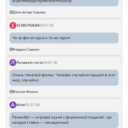
iyudilmedpyprhjohkhdiwnrousxzp
Дети ветра Сериал
1
15395702684
06.07.26
Чо за фигня одна и та же серия
Кордон Сериал
Л
Лилавати гость
04.07.26
Очень тяжёлый фильм. Человек случайно пришёл в этот
мир, случайно
Волчок Фильм
A
Arlen
01.07.26
Раменбет — игровая кухня с фирменной подачей, где
каждая ставка — насыщенный