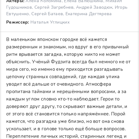
Актеры:
Алёна Коломина, Елена Валюшкина, Михаил
Гудошников, Сергей Загребнев, Андрей Заводюк, Игорь
Евтушенко, Сергей Батаев, Екатерина Дегтярева
Режиссер:
Наталья Углицких
В маленьком японском городке всё кажется
размеренным и знакомым, но вдруг в его привычный
ритм врывается загадка, которую никто не может
объяснить. Учёный Фудзита всегда был немного не от
мира сего, но именно ему приходится разгадывать
цепочку странных совпадений, где каждая улика
уводит всё дальше от очевидного. Атмосфера
пропитана тайнами и нерешёнными вопросами, а за
каждым углом словно кто-то наблюдает. Герои то
доверяют друг другу, то скрывают важные детали, и
от этого всё становится только напряжённее. Порой
кажется, что разгадка уже близко, но вот она снова
ускользает, и в голове только ещё больше вопросов.
Переплетение личных историй, старинных легенд и