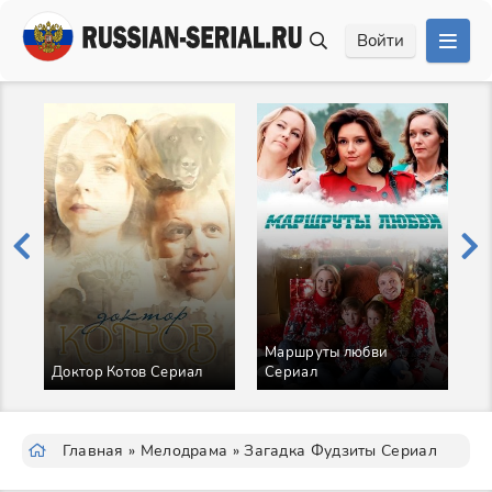
Войти
Маршруты любви
Доктор Котов Сериал
Сериал
Д
Главная
»
Мелодрама
» Загадка Фудзиты Сериал