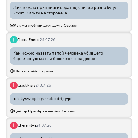
Зачем было принимать обратно, они всё равно будут
искать что-то на стороне, а
Как мы любили друг друга Сериал
Г
Гость Елена
29.07.26
Как можно назвать папой человека убившего
беременную мать и бросившего на двоих
Объятия лжи Сериал
L
luxqkkfsis
24.07.26
iislsliyswuqshgvzmdsqdrfjqvjol
Доктор Преображенский Сериал
L
ldvmnntvij
24.07.26