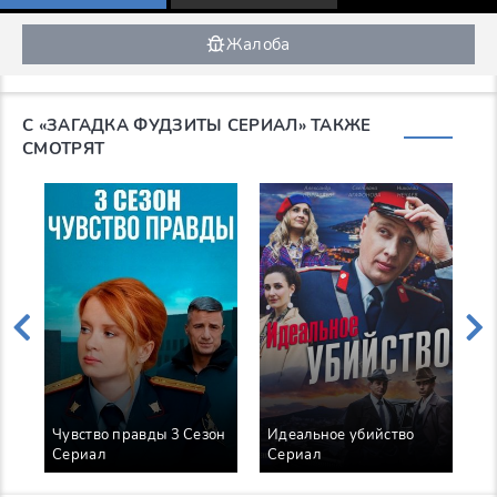
Жалоба
С «ЗАГАДКА ФУДЗИТЫ СЕРИАЛ» ТАКЖЕ
СМОТРЯТ
Чувство правды 3 Сезон
Идеальное убийство
Н
Сериал
Сериал
С