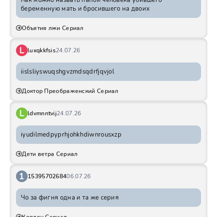
Как можно назвать папой человека убившего
беременную мать и бросившего на двоих
Объятия лжи Сериал
L
luxqkkfsis
24.07.26
iislsliyswuqshgvzmdsqdrfjqvjol
Доктор Преображенский Сериал
L
ldvmnntvij
24.07.26
iyudilmedpyprhjohkhdiwnrousxzp
Дети ветра Сериал
1
15395702684
06.07.26
Чо за фигня одна и та же серия