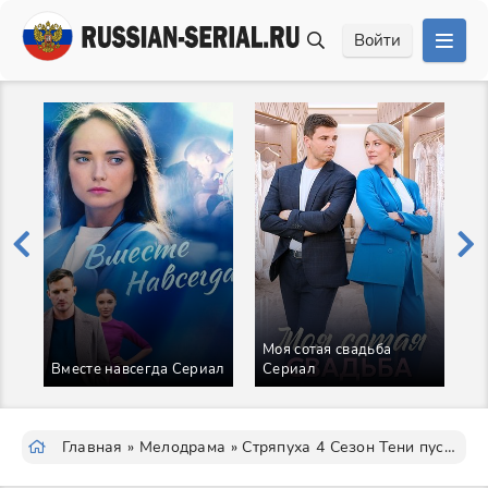
Войти
Моя сотая свадьба
Вместе навсегда Сериал
Сериал
О
Главная
»
Мелодрама
» Стряпуха 4 Сезон Тени пустых домов Сериал