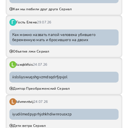
Как мы любили друг друга Сериал
Г
Гость Елена
29.07.26
Как можно назвать папой человека убившего
беременную мать и бросившего на двоих
Объятия лжи Сериал
L
luxqkkfsis
24.07.26
iislsliyswuqshgvzmdsqdrfjqvjol
Доктор Преображенский Сериал
L
ldvmnntvij
24.07.26
iyudilmedpyprhjohkhdiwnrousxzp
Дети ветра Сериал