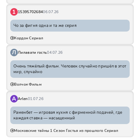
1
15395702684
06.07.26
Чо за фигня одна и та же серия
Кордон Сериал
Л
Лилавати гость
04.07.26
Очень тяжёлый фильм. Человек случайно пришёл в этот
мир, случайно
Волчок Фильм
A
Arlen
01.07.26
Раменбет — игровая кухня с фирменной подачей, где
каждая ставка — насыщенный
Московские тайны 1 Сезон Гостья из прошлого Сериал