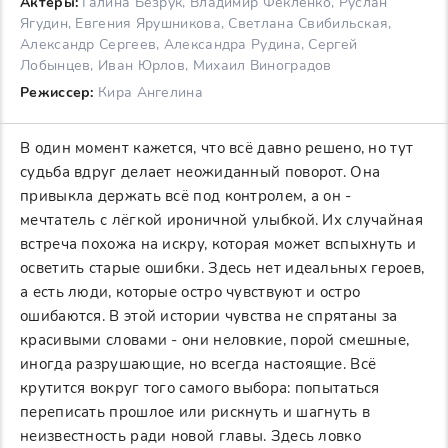
Актеры:
Галина Безрук, Владимир Фекленко, Руслан
Ягудин, Евгения Ярушникова, Светлана Свибильская,
Александр Сергеев, Александра Рудина, Сергей
Лобынцев, Иван Юрлов, Михаил Виноградов
Режиссер:
Кира Ангелина
В один момент кажется, что всё давно решено, но тут
судьба вдруг делает неожиданный поворот. Она
привыкла держать всё под контролем, а он -
мечтатель с лёгкой ироничной улыбкой. Их случайная
встреча похожа на искру, которая может вспыхнуть и
осветить старые ошибки. Здесь нет идеальных героев,
а есть люди, которые остро чувствуют и остро
ошибаются. В этой истории чувства не спрятаны за
красивыми словами - они неловкие, порой смешные,
иногда разрушающие, но всегда настоящие. Всё
крутится вокруг того самого выбора: попытаться
переписать прошлое или рискнуть и шагнуть в
неизвестность ради новой главы. Здесь ловко