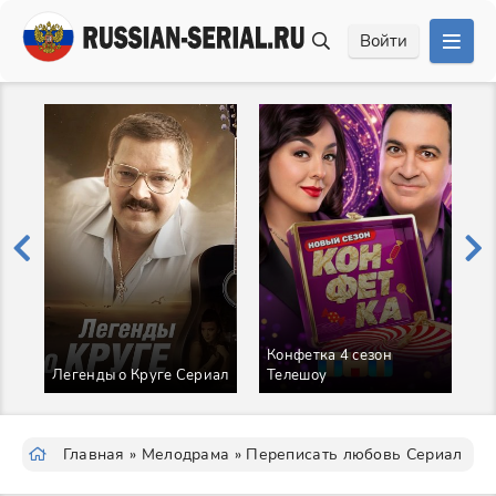
Войти
Конфетка 4 сезон
Е
Легенды о Круге Сериал
Телешоу
С
Главная
»
Мелодрама
» Переписать любовь Сериал