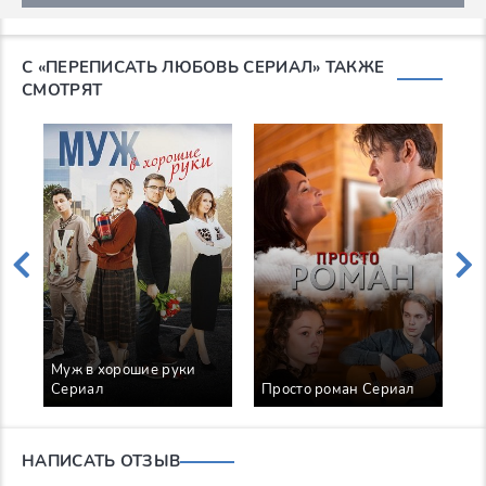
С «ПЕРЕПИСАТЬ ЛЮБОВЬ СЕРИАЛ» ТАКЖЕ
СМОТРЯТ
Муж в хорошие руки
Т
Сериал
Просто роман Сериал
ж
НАПИСАТЬ ОТЗЫВ