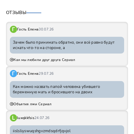
ОТЗЫВЫ
Г
Гость Елена
30.07.26
Зачем было принимать обратно, они всё равно будут
искать что-то на стороне, а
Как мы любили друг друга Сериал
Г
Гость Елена
29.07.26
Как можно назвать папой человека убившего
беременную мать и бросившего на двоих
Объятия лжи Сериал
L
luxqkkfsis
24.07.26
iislsliyswuqshgvzmdsqdrfjqvjol