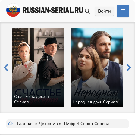
Войти
Счастье на десерт
А
Сериал
Неродная дочь Сериал
С
Главная
»
Детектив
» Шифр 4 Сезон Сериал