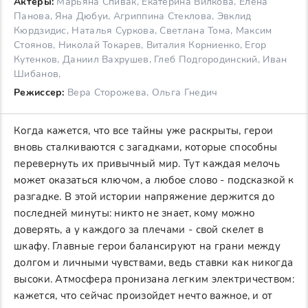
Актеры:
Марьяна Спивак, Екатерина Вилкова, Елена
Панова, Яна Дюбуи, Агриппина Стеклова, Эвклид
Кюрдзидис, Наталья Суркова, Светлана Тома, Максим
Стоянов, Николай Токарев, Виталия Корниенко, Егор
Кутенков, Даниил Вахрушев, Глеб Подгородинский, Иван
Шибанов,
Режиссер:
Вера Сторожева, Ольга Гнедич
Когда кажется, что все тайны уже раскрыты, герои
вновь сталкиваются с загадками, которые способны
перевернуть их привычный мир. Тут каждая мелочь
может оказаться ключом, а любое слово - подсказкой к
разгадке. В этой истории напряжение держится до
последней минуты: никто не знает, кому можно
доверять, а у каждого за плечами - свой скелет в
шкафу. Главные герои балансируют на грани между
долгом и личными чувствами, ведь ставки как никогда
высоки. Атмосфера пронизана легким электричеством:
кажется, что сейчас произойдет нечто важное, и от