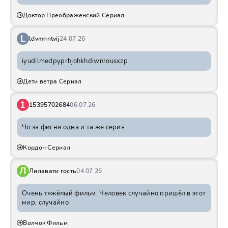
Доктор Преображенский Сериал
L
ldvmnntvij
24.07.26
iyudilmedpyprhjohkhdiwnrousxzp
Дети ветра Сериал
1
15395702684
06.07.26
Чо за фигня одна и та же серия
Кордон Сериал
Л
Лилавати гость
04.07.26
Очень тяжёлый фильм. Человек случайно пришёл в этот
мир, случайно
Волчок Фильм