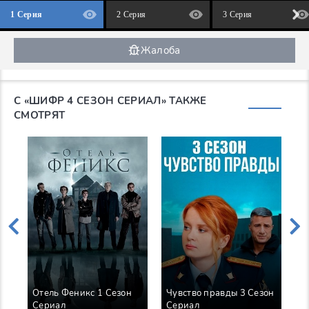
1 Серия
2 Серия
3 Серия
Жалоба
С «ШИФР 4 СЕЗОН СЕРИАЛ» ТАКЖЕ
СМОТРЯТ
Отель Феникс 1 Сезон
Чувство правды 3 Сезон
Т
Сериал
Сериал
С