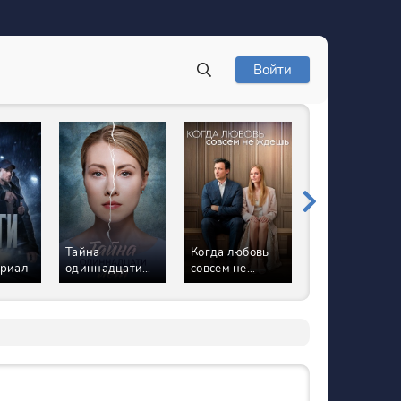
Войти
Тайна
Когда любовь
Рыцарь нашег
ериал
одиннадцати
совсем не
времени
лет
ждёшь Сериал
Сериал