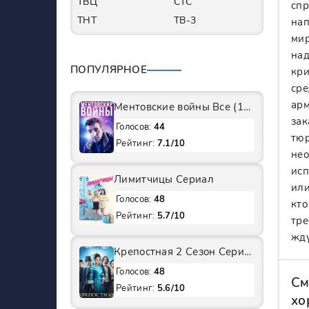
ТВЦ
СТС
спр
ТНТ
ТВ-3
нап
мир
над
ПОПУЛЯРНОЕ
кри
сре
арм
Ментовские войны Все (1-11 Сезоны) подряд Сериал
зак
Голосов:
44
тюр
Рейтинг:
7.1/10
нео
исп
Лимитчицы Сериал
или
Голосов:
48
кто
Рейтинг:
5.7/10
тре
жду
Крепостная 2 Сезон Сериал
Голосов:
48
См
Рейтинг:
5.6/10
хо