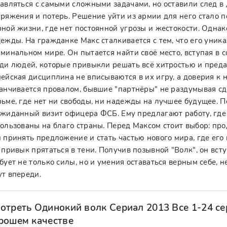
авляться с самыми сложными задачами, но оставили след в 
ряжения и потерь. Решение уйти из армии для него стало по
ной жизни, где нет постоянной угрозы и жестокости. Однак
ежды. На гражданке Макс сталкивается с тем, что его уник
минальном мире. Он пытается найти своё место, вступая в 
ди людей, которые привыкли решать всё хитростью и преда
ейская дисциплина не вписываются в их игру, а доверия к н
анчивается провалом, бывшие "партнёры" не раздумывая сда
ьме, где нет ни свободы, ни надежды на лучшее будущее. 
жиданный визит офицера ФСБ. Ему предлагают работу, где 
ользованы на благо страны. Перед Максом стоит выбор: пр
 принять предложение и стать частью нового мира, где его
 привык прятаться в тени. Получив позывной "Волк", он вст
бует не только силы, но и умения оставаться верным себе, 
т впереди.
отреть Одинокий волк Сериал 2013 Все 1-24 се
рошем качестве