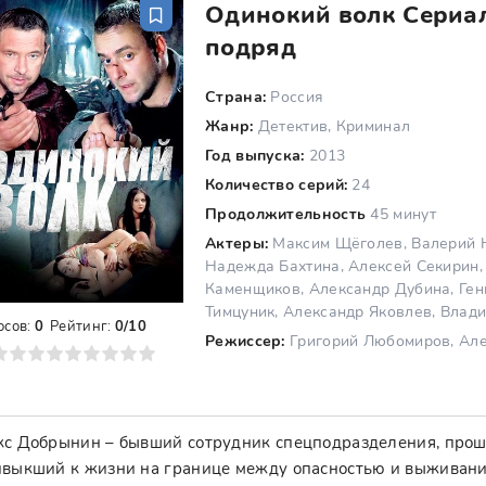
Одинокий волк Сериал
подряд
Страна:
Россия
Жанр:
Детектив, Криминал
Год выпуска:
2013
Количество серий:
24
Продолжительность
45 минут
Актеры:
Максим Щёголев, Валерий Н
Надежда Бахтина, Алексей Секирин,
Каменщиков, Александр Дубина, Ге
Тимцуник, Александр Яковлев, Влад
осов:
0
Рейтинг:
0/10
Режиссер:
Григорий Любомиров, Ал
8
9
10
с Добрынин – бывший сотрудник спецподразделения, проше
выкший к жизни на границе между опасностью и выживание