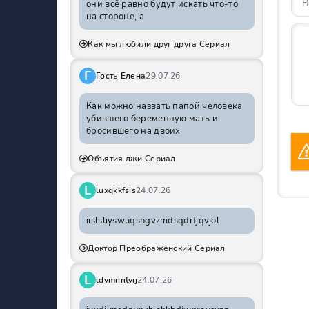
они всё равно будут искать что-то
на стороне, а
Как мы любили друг друга Сериал
Г
Гость Елена
29.07.26
Как можно назвать папой человека
убившего беременную мать и
бросившего на двоих
Объятия лжи Сериал
L
luxqkkfsis
24.07.26
iislsliyswuqshgvzmdsqdrfjqvjol
Доктор Преображенский Сериал
L
ldvmnntvij
24.07.26