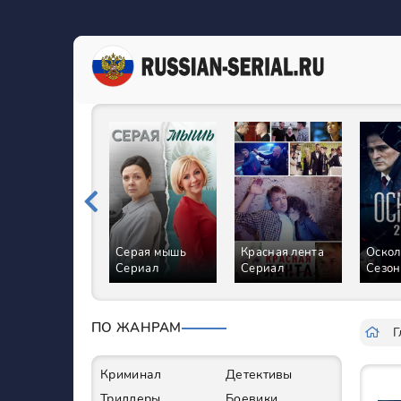
Серая мышь
Красная лента
Оскол
Сериал
Сериал
Сезон
ПО ЖАНРАМ
Г
Криминал
Детективы
Триллеры
Боевики