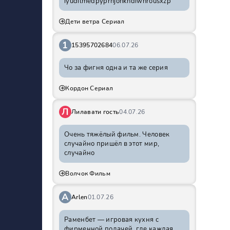
iyudilmedpyprhjohkhdiwnrousxzp
Дети ветра Сериал
1
15395702684
06.07.26
Чо за фигня одна и та же серия
Кордон Сериал
Л
Лилавати гость
04.07.26
Очень тяжёлый фильм. Человек
случайно пришёл в этот мир,
случайно
Волчок Фильм
A
Arlen
01.07.26
Раменбет — игровая кухня с
фирменной подачей, где каждая