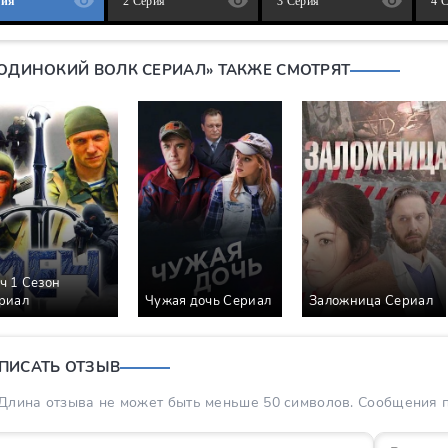
рия
2 Серия
3 Серия
4 
«ОДИНОКИЙ ВОЛК СЕРИАЛ» ТАКЖЕ СМОТРЯТ
ч 1 Сезон
риал
Чужая дочь Сериал
Заложница Сериал
ПИСАТЬ ОТЗЫВ
Длина отзыва не может быть меньше 50 символов. Сообщения пр