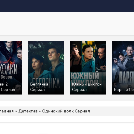
ки 2
Беглянка
Южный циклон
 Сериал
Сериал
Сериал
Варяги С
лавная
»
Детектив
» Одинокий волк Сериал