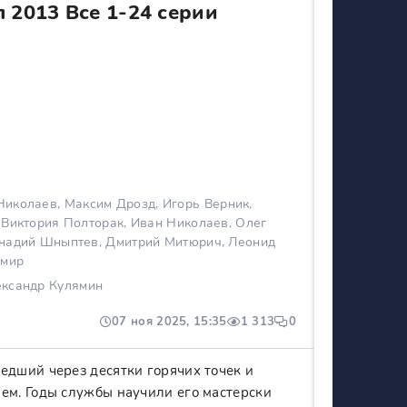
 2013 Все 1-24 серии
иколаев, Максим Дрозд, Игорь Верник,
 Виктория Полторак, Иван Николаев, Олег
ннадий Шныптев, Дмитрий Митюрич, Леонид
имир
ександр Кулямин
07 ноя 2025, 15:35
1 313
0
дший через десятки горячих точек и
м. Годы службы научили его мастерски