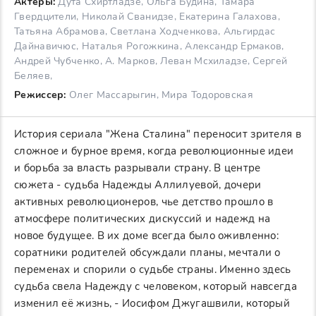
Актеры:
Дута Схиртладзе, Ольга Будина, Тамара
Гвердцители, Николай Сванидзе, Екатерина Галахова,
Татьяна Абрамова, Светлана Ходченкова, Альгирдас
Дайнавичюс, Наталья Рогожкина, Александр Ермаков,
Андрей Чубченко, А. Марков, Леван Мсхиладзе, Сергей
Беляев,
Режиссер:
Олег Массарыгин, Мира Тодоровская
История сериала "Жена Сталина" переносит зрителя в
сложное и бурное время, когда революционные идеи
и борьба за власть разрывали страну. В центре
сюжета - судьба Надежды Аллилуевой, дочери
активных революционеров, чье детство прошло в
атмосфере политических дискуссий и надежд на
новое будущее. В их доме всегда было оживленно:
соратники родителей обсуждали планы, мечтали о
переменах и спорили о судьбе страны. Именно здесь
судьба свела Надежду с человеком, который навсегда
изменил её жизнь, - Иосифом Джугашвили, который