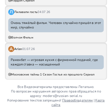
Кордон Сериал
Л
Лилавати гость
04.07.26
Очень тяжёлый фильм. Человек случайно пришёл в этот
мир, случайно
Волчок Фильм
A
Arlen
01.07.26
Раменбет — игровая кухня с фирменной подачей, где
каждая ставка — насыщенный
Московские тайны 1 Сезон Гостья из прошлого Сериал
Все Видеоматериалы предоставлены Легально.
По вопросам нарушения авторских прав обращаться по
адресу: moders@russian-serial.ru
Копирование текстов запрещено!
Правообладателям
|
Карта
сайта