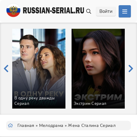
Войти
В одну реку дважды
И
Сериал
Экстрим Сериал
С
Главная
»
Мелодрама
» Жена Сталина Сериал