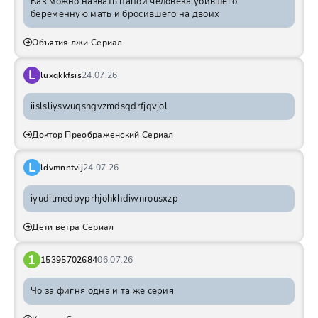
Как можно назвать папой человека убившего
беременную мать и бросившего на двоих
Объятия лжи Сериал
L
luxqkkfsis
24.07.26
iislsliyswuqshgvzmdsqdrfjqvjol
Доктор Преображенский Сериал
L
ldvmnntvij
24.07.26
iyudilmedpyprhjohkhdiwnrousxzp
Дети ветра Сериал
1
15395702684
06.07.26
Чо за фигня одна и та же серия