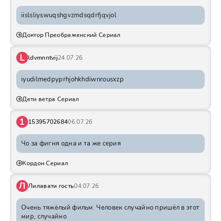
iislsliyswuqshgvzmdsqdrfjqvjol
Доктор Преображенский Сериал
L
ldvmnntvij
24.07.26
iyudilmedpyprhjohkhdiwnrousxzp
Дети ветра Сериал
1
15395702684
06.07.26
Чо за фигня одна и та же серия
Кордон Сериал
Л
Лилавати гость
04.07.26
Очень тяжёлый фильм. Человек случайно пришёл в этот
мир, случайно