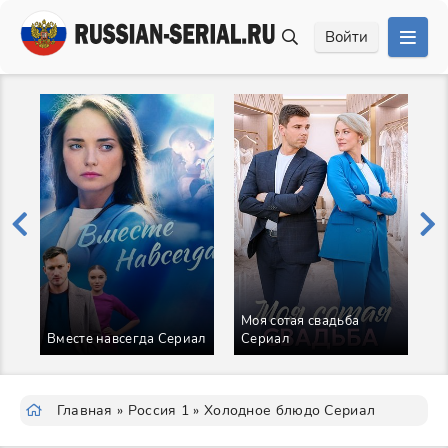
Войти
Моя сотая свадьба
Вместе навсегда Сериал
Сериал
О
Главная
»
Россия 1
» Холодное блюдо Сериал