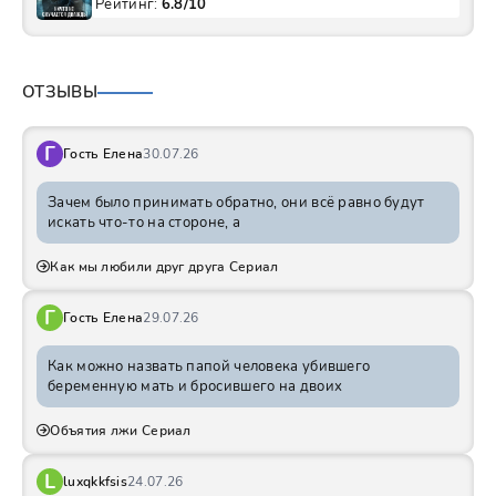
Рейтинг:
6.8/10
ОТЗЫВЫ
Г
Гость Елена
30.07.26
Зачем было принимать обратно, они всё равно будут
искать что-то на стороне, а
Как мы любили друг друга Сериал
Г
Гость Елена
29.07.26
Как можно назвать папой человека убившего
беременную мать и бросившего на двоих
Объятия лжи Сериал
L
luxqkkfsis
24.07.26