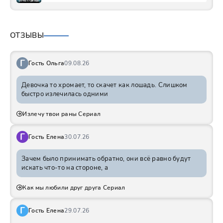
ОТЗЫВЫ
Г
Гость Ольга
09.08.26
Девочка то хромает, то скачет как лошадь. Слишком
быстро излечилась одними
Излечу твои раны Сериал
Г
Гость Елена
30.07.26
Зачем было принимать обратно, они всё равно будут
искать что-то на стороне, а
Как мы любили друг друга Сериал
Г
Гость Елена
29.07.26