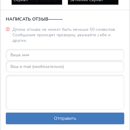
Сериал
Затмение Сериал
С
НАПИСАТЬ ОТЗЫВ
Длина отзыва не может быть меньше 50 символов.
Сообщения проходят проверку, уважайте себя и
других.
Отправить