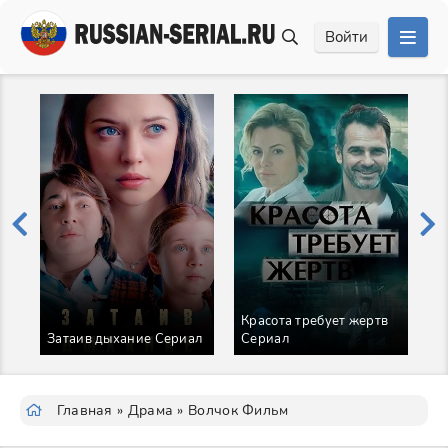
Войти
Красота требует жертв
Н
Затаив дыхание Сериал
Сериал
с
Главная
»
Драма
» Волчок Фильм