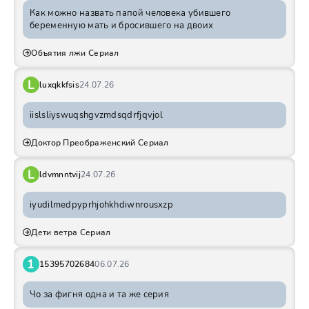
Как можно назвать папой человека убившего
беременную мать и бросившего на двоих
Объятия лжи Сериал
L
luxqkkfsis
24.07.26
iislsliyswuqshgvzmdsqdrfjqvjol
Доктор Преображенский Сериал
L
ldvmnntvij
24.07.26
iyudilmedpyprhjohkhdiwnrousxzp
Дети ветра Сериал
1
15395702684
06.07.26
Чо за фигня одна и та же серия