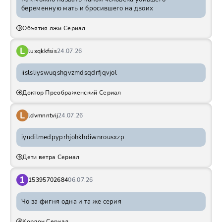
беременную мать и бросившего на двоих
Объятия лжи Сериал
L
luxqkkfsis
24.07.26
iislsliyswuqshgvzmdsqdrfjqvjol
Доктор Преображенский Сериал
L
ldvmnntvij
24.07.26
iyudilmedpyprhjohkhdiwnrousxzp
Дети ветра Сериал
1
15395702684
06.07.26
Чо за фигня одна и та же серия
Кордон Сериал