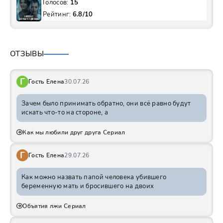
Голосов:
15
Рейтинг:
6.8/10
ОТЗЫВЫ
Г
Гость Елена
30.07.26
Зачем было принимать обратно, они всё равно будут
искать что-то на стороне, а
Как мы любили друг друга Сериал
Г
Гость Елена
29.07.26
Как можно назвать папой человека убившего
беременную мать и бросившего на двоих
Объятия лжи Сериал