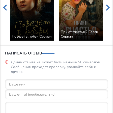
Приют счастья 2 Сезон
П
Повезет в любви Сериал
Сериал
п
НАПИСАТЬ ОТЗЫВ
Длина отзыва не может быть меньше 50 символов.
Сообщения проходят проверку, уважайте себя и
других.