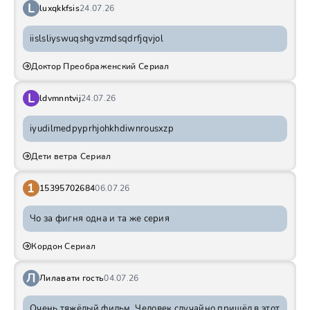
L
luxqkkfsis
24.07.26
iislsliyswuqshgvzmdsqdrfjqvjol
Доктор Преображенский Сериал
L
ldvmnntvij
24.07.26
iyudilmedpyprhjohkhdiwnrousxzp
Дети ветра Сериал
1
15395702684
06.07.26
Чо за фигня одна и та же серия
Кордон Сериал
Л
Лилавати гость
04.07.26
Очень тяжёлый фильм. Человек случайно пришёл в этот