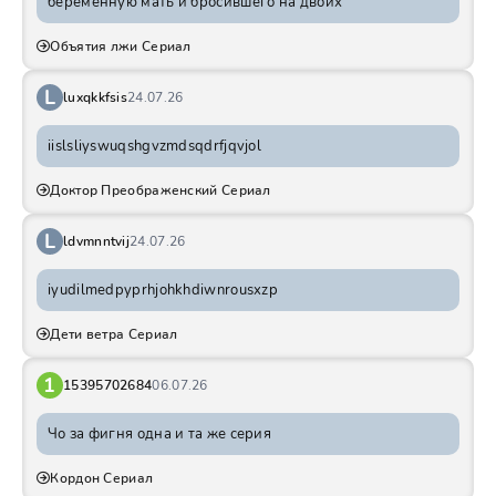
беременную мать и бросившего на двоих
Объятия лжи Сериал
L
luxqkkfsis
24.07.26
iislsliyswuqshgvzmdsqdrfjqvjol
Доктор Преображенский Сериал
L
ldvmnntvij
24.07.26
iyudilmedpyprhjohkhdiwnrousxzp
Дети ветра Сериал
1
15395702684
06.07.26
Чо за фигня одна и та же серия
Кордон Сериал