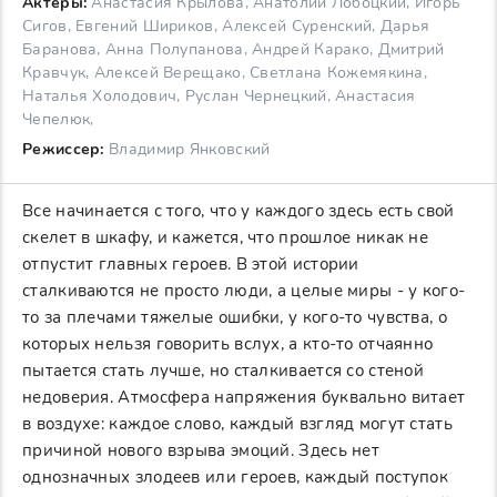
Актеры:
Анастасия Крылова, Анатолий Лобоцкий, Игорь
Сигов, Евгений Шириков, Алексей Суренский, Дарья
Баранова, Анна Полупанова, Андрей Карако, Дмитрий
Кравчук, Алексей Верещако, Светлана Кожемякина,
Наталья Холодович, Руслан Чернецкий, Анастасия
Чепелюк,
Режиссер:
Владимир Янковский
Все начинается с того, что у каждого здесь есть свой
скелет в шкафу, и кажется, что прошлое никак не
отпустит главных героев. В этой истории
сталкиваются не просто люди, а целые миры - у кого-
то за плечами тяжелые ошибки, у кого-то чувства, о
которых нельзя говорить вслух, а кто-то отчаянно
пытается стать лучше, но сталкивается со стеной
недоверия. Атмосфера напряжения буквально витает
в воздухе: каждое слово, каждый взгляд могут стать
причиной нового взрыва эмоций. Здесь нет
однозначных злодеев или героев, каждый поступок