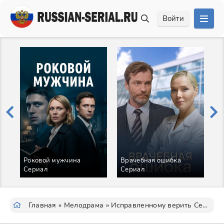
Войти
Роковой мужчина
Врачебная ошибка
И
Сериал
Сериал
С
Главная
»
Мелодрама
» Исправленному верить Сериал