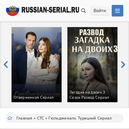
Войти
Загадка на двоих 3
А
Отверженная Сериал
Сезон Развод Сериал
с
Главная
»
СТС
» Гюльджемаль Турецкий Сериал