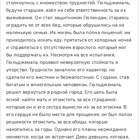
столкнулись с множеством трудностей. Гюльджемаль,
будучи старшим, взял на себя ответственность за их
выживание. Он стал защитником Гюлендам, стараясь
оградить ее от всех бед, которые обрушились на их
маленькую семью. Их жизнь была полна лишений: им
приходилось искать еду, прятаться от холодных ночей
и справляться с отсутствием взрослого, который мог
бы поддержать их. Несмотря на все испытания,
Гюльджемаль проявил невероятную стойкость и
упорство. Трудности закалили его характер, но
сделали его жестким и безжалостным. С годами, став
богатым и влиятельным человеком, Гюльджемаль
решил вернуться в родной город. Его цель была
ясной: найти мать и отомстить за все страдания,
которые он и его сестра вынесли из-за ее эгоизма. В
его сердце не было места для прощения; он был полон
решимости отомстить за все обиды, которые
накопились за годы. Однако его планы неожиданно
меняются, когда он встречает Деву девушку, которая,