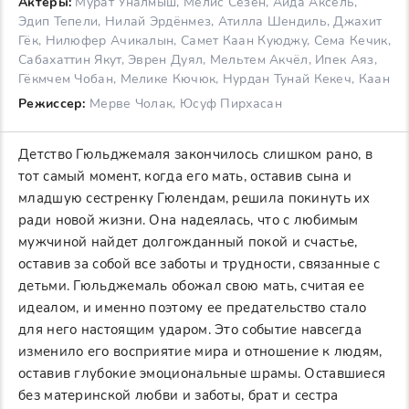
Актеры:
Мурат Уналмыш, Мелис Сезен, Айда Аксель,
Эдип Тепели, Нилай Эрдёнмез, Атилла Шендиль, Джахит
Гёк, Нилюфер Ачикалын, Самет Каан Куюджу, Сема Кечик,
Сабахаттин Якут, Эврен Дуял, Мельтем Акчёл, Ипек Аяз,
Гёкмчем Чобан, Мелике Кючюк, Нурдан Тунай Кекеч, Каан
Режиссер:
Мерве Чолак, Юсуф Пирхасан
Детство Гюльджемаля закончилось слишком рано, в
тот самый момент, когда его мать, оставив сына и
младшую сестренку Гюлендам, решила покинуть их
ради новой жизни. Она надеялась, что с любимым
мужчиной найдет долгожданный покой и счастье,
оставив за собой все заботы и трудности, связанные с
детьми. Гюльджемаль обожал свою мать, считая ее
идеалом, и именно поэтому ее предательство стало
для него настоящим ударом. Это событие навсегда
изменило его восприятие мира и отношение к людям,
оставив глубокие эмоциональные шрамы. Оставшиеся
без материнской любви и заботы, брат и сестра