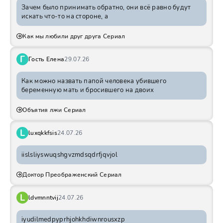
Зачем было принимать обратно, они всё равно будут
искать что-то на стороне, а
Как мы любили друг друга Сериал
Г
Гость Елена
29.07.26
Как можно назвать папой человека убившего
беременную мать и бросившего на двоих
Объятия лжи Сериал
L
luxqkkfsis
24.07.26
iislsliyswuqshgvzmdsqdrfjqvjol
Доктор Преображенский Сериал
L
ldvmnntvij
24.07.26
iyudilmedpyprhjohkhdiwnrousxzp