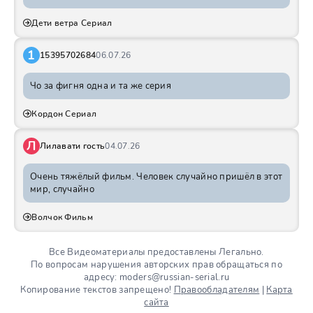
Дети ветра Сериал
1
15395702684
06.07.26
Чо за фигня одна и та же серия
Кордон Сериал
Л
Лилавати гость
04.07.26
Очень тяжёлый фильм. Человек случайно пришёл в этот
мир, случайно
Волчок Фильм
Все Видеоматериалы предоставлены Легально.
По вопросам нарушения авторских прав обращаться по
адресу: moders@russian-serial.ru
Копирование текстов запрещено!
Правообладателям
|
Карта
сайта