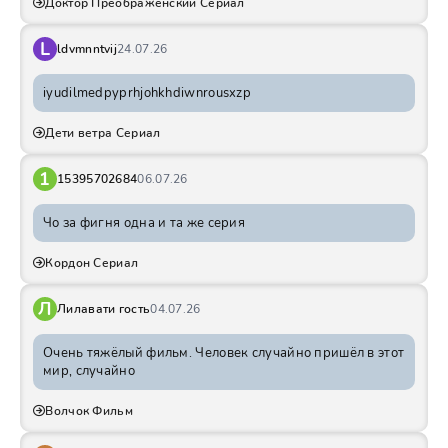
Доктор Преображенский Сериал
L
ldvmnntvij
24.07.26
iyudilmedpyprhjohkhdiwnrousxzp
Дети ветра Сериал
1
15395702684
06.07.26
Чо за фигня одна и та же серия
Кордон Сериал
Л
Лилавати гость
04.07.26
Очень тяжёлый фильм. Человек случайно пришёл в этот
мир, случайно
Волчок Фильм