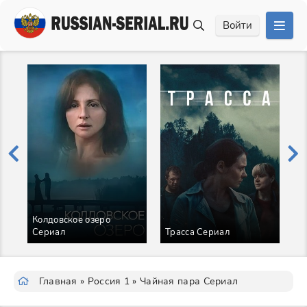
Войти
Колдовское озеро
Сериал
Трасса Сериал
В
Главная
»
Россия 1
» Чайная пара Сериал