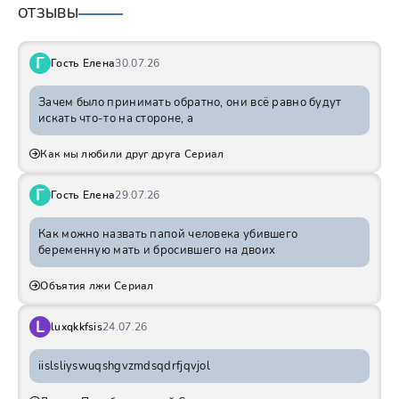
ОТЗЫВЫ
Г
Гость Елена
30.07.26
Зачем было принимать обратно, они всё равно будут
искать что-то на стороне, а
Как мы любили друг друга Сериал
Г
Гость Елена
29.07.26
Как можно назвать папой человека убившего
беременную мать и бросившего на двоих
Объятия лжи Сериал
L
luxqkkfsis
24.07.26
iislsliyswuqshgvzmdsqdrfjqvjol