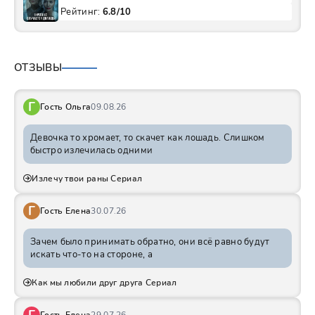
Рейтинг:
6.8/10
ОТЗЫВЫ
Г
Гость Ольга
09.08.26
Девочка то хромает, то скачет как лошадь. Слишком
быстро излечилась одними
Излечу твои раны Сериал
Г
Гость Елена
30.07.26
Зачем было принимать обратно, они всё равно будут
искать что-то на стороне, а
Как мы любили друг друга Сериал