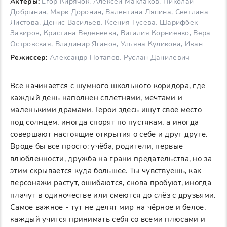
Актеры:
Егор Кирячок, Алексей Маклаков, Николай
Добрынин, Марк Доронин, Валентина Ляпина, Светлана
Листова, Денис Васильев, Ксения Гусева, Шарифбек
Закиров, Кристина Веденеева, Виталия Корниенко, Вера
Островская, Владимир Яганов, Ульяна Куликова, Иван
Режиссер:
Александр Потапов, Руслан Данилевич
Всё начинается с шумного школьного коридора, где
каждый день наполнен сплетнями, мечтами и
маленькими драмами. Герои здесь ищут своё место
под солнцем, иногда спорят по пустякам, а иногда
совершают настоящие открытия о себе и друг друге.
Вроде бы все просто: учёба, родители, первые
влюбленности, дружба на грани предательства, но за
этим скрывается куда большее. Ты чувствуешь, как
персонажи растут, ошибаются, снова пробуют, иногда
плачут в одиночестве или смеются до слёз с друзьями.
Самое важное - тут не делят мир на чёрное и белое,
каждый учится принимать себя со всеми плюсами и