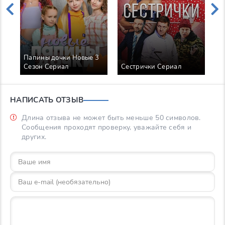
Папины дочки Новые 3
Сезон Сериал
Сестрички Сериал
К
НАПИСАТЬ ОТЗЫВ
Длина отзыва не может быть меньше 50 символов.
Сообщения проходят проверку, уважайте себя и
других.