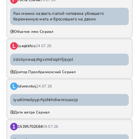
Г
Гость Елена
29.07.26
Как можно назвать папой человека убившего
беременную мать и бросившего на двоих
Объятия лжи Сериал
L
luxqkkfsis
24.07.26
iislsliyswuqshgvzmdsqdrfjqvjol
Доктор Преображенский Сериал
L
ldvmnntvij
24.07.26
iyudilmedpyprhjohkhdiwnrousxzp
Дети ветра Сериал
1
15395702684
06.07.26