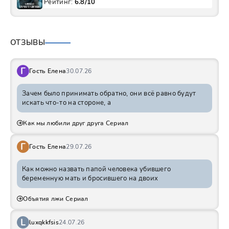
Рейтинг:
6.8/10
ОТЗЫВЫ
Г
Гость Елена
30.07.26
Зачем было принимать обратно, они всё равно будут
искать что-то на стороне, а
Как мы любили друг друга Сериал
Г
Гость Елена
29.07.26
Как можно назвать папой человека убившего
беременную мать и бросившего на двоих
Объятия лжи Сериал
L
luxqkkfsis
24.07.26