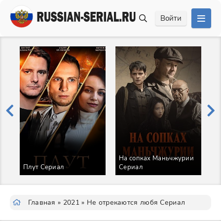
Войти
На сопках Маньчжурии
К
Плут Сериал
Сериал
Т
Главная
»
2021
» Не отрекаются любя Сериал