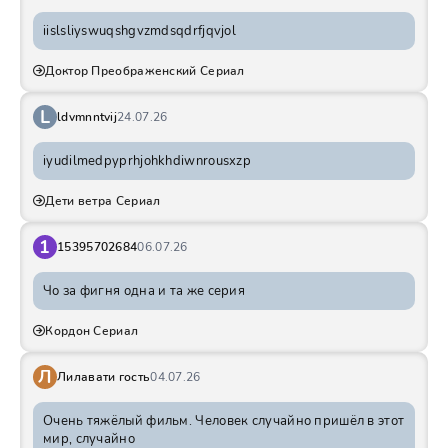
iislsliyswuqshgvzmdsqdrfjqvjol
Доктор Преображенский Сериал
L
ldvmnntvij
24.07.26
iyudilmedpyprhjohkhdiwnrousxzp
Дети ветра Сериал
1
15395702684
06.07.26
Чо за фигня одна и та же серия
Кордон Сериал
Л
Лилавати гость
04.07.26
Очень тяжёлый фильм. Человек случайно пришёл в этот
мир, случайно