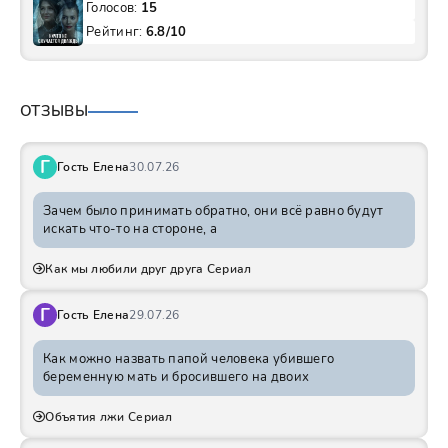
Голосов:
15
Рейтинг:
6.8/10
ОТЗЫВЫ
Г
Гость Елена
30.07.26
Зачем было принимать обратно, они всё равно будут
искать что-то на стороне, а
Как мы любили друг друга Сериал
Г
Гость Елена
29.07.26
Как можно назвать папой человека убившего
беременную мать и бросившего на двоих
Объятия лжи Сериал