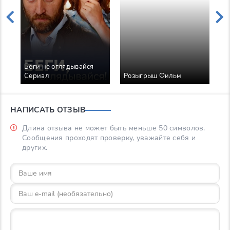
ья
Беги не оглядывайся
Сериал
Розыгрыш Фильм
НАПИСАТЬ ОТЗЫВ
Длина отзыва не может быть меньше 50 символов.
Сообщения проходят проверку, уважайте себя и
других.