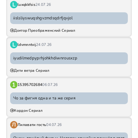
L
luxqkkfsis
24.07.26
iislsliyswuqshgvzmdsqdrfjqvjol
Доктор Преображенский Сериал
L
ldvmnntvij
24.07.26
iyudilmedpyprhjohkhdiwnrousxzp
Дети ветра Сериал
1
15395702684
06.07.26
Чо за фигня одна и та же серия
Кордон Сериал
Л
Лилавати гость
04.07.26