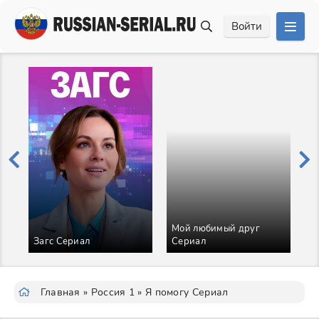
Войти
Мой любимый друг
Н
Загс Сериал
Сериал
С
Главная
»
Россия 1
» Я помогу Сериал