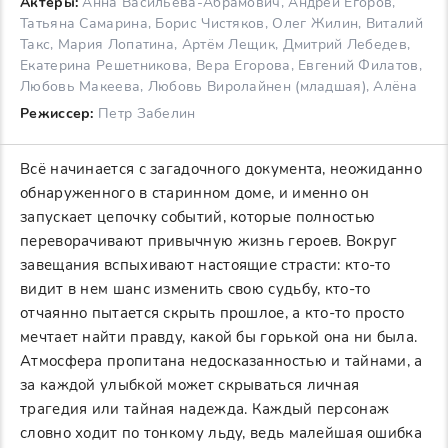
Актеры:
Анна Васильева-Абрамович, Андрей Егоров,
Татьяна Самарина, Борис Чистяков, Олег Жилин, Виталий
Такс, Мария Лопатина, Артём Лещик, Дмитрий Лебедев,
Екатерина Решетникова, Вера Егорова, Евгений Филатов,
Любовь Макеева, Любовь Виролайнен (младшая), Алёна
Режиссер:
Петр Забелин
Всё начинается с загадочного документа, неожиданно
обнаруженного в старинном доме, и именно он
запускает цепочку событий, которые полностью
переворачивают привычную жизнь героев. Вокруг
завещания вспыхивают настоящие страсти: кто-то
видит в нем шанс изменить свою судьбу, кто-то
отчаянно пытается скрыть прошлое, а кто-то просто
мечтает найти правду, какой бы горькой она ни была.
Атмосфера пропитана недосказанностью и тайнами, а
за каждой улыбкой может скрываться личная
трагедия или тайная надежда. Каждый персонаж
словно ходит по тонкому льду, ведь малейшая ошибка