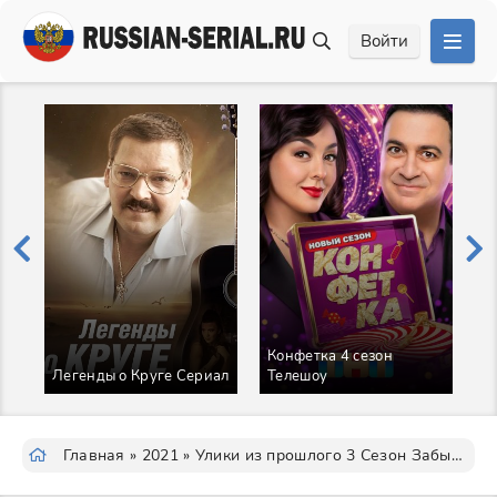
Войти
Конфетка 4 сезон
Е
Легенды о Круге Сериал
Телешоу
С
Главная
»
2021
» Улики из прошлого 3 Сезон Забытое завещание Сериал