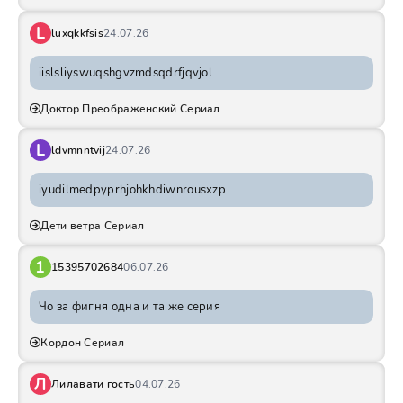
L
luxqkkfsis
24.07.26
iislsliyswuqshgvzmdsqdrfjqvjol
Доктор Преображенский Сериал
L
ldvmnntvij
24.07.26
iyudilmedpyprhjohkhdiwnrousxzp
Дети ветра Сериал
1
15395702684
06.07.26
Чо за фигня одна и та же серия
Кордон Сериал
Л
Лилавати гость
04.07.26