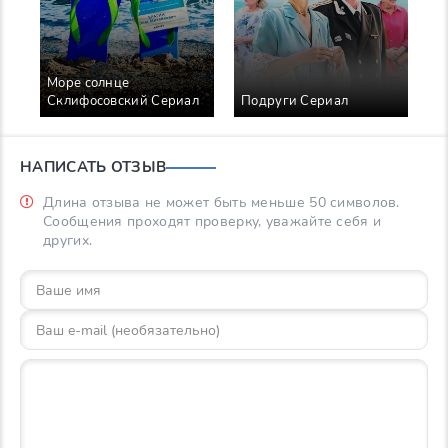
Море солнце
Склифосовский Сериал
Подруги Сериал
Б
НАПИСАТЬ ОТЗЫВ
Длина отзыва не может быть меньше 50 символов.
Сообщения проходят проверку, уважайте себя и
других.