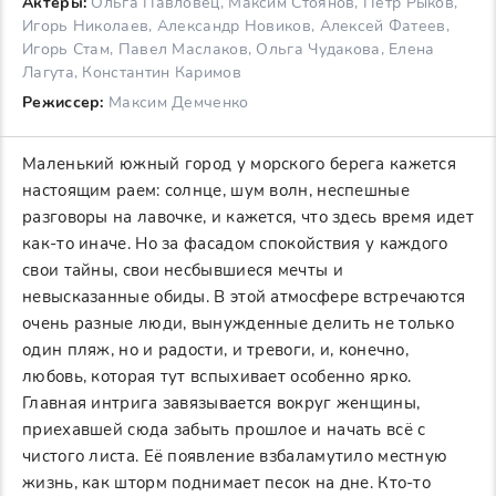
Актеры:
Ольга Павловец, Максим Стоянов, Пётр Рыков,
Игорь Николаев, Александр Новиков, Алексей Фатеев,
Игорь Стам, Павел Маслаков, Ольга Чудакова, Елена
Лагута, Константин Каримов
Режиссер:
Максим Демченко
Маленький южный город у морского берега кажется
настоящим раем: солнце, шум волн, неспешные
разговоры на лавочке, и кажется, что здесь время идет
как-то иначе. Но за фасадом спокойствия у каждого
свои тайны, свои несбывшиеся мечты и
невысказанные обиды. В этой атмосфере встречаются
очень разные люди, вынужденные делить не только
один пляж, но и радости, и тревоги, и, конечно,
любовь, которая тут вспыхивает особенно ярко.
Главная интрига завязывается вокруг женщины,
приехавшей сюда забыть прошлое и начать всё с
чистого листа. Её появление взбаламутило местную
жизнь, как шторм поднимает песок на дне. Кто-то