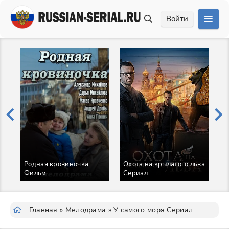
Войти
Родная кровиночка
Охота на крылатого льва
Фильм
Сериал
В
Главная
»
Мелодрама
» У самого моря Сериал