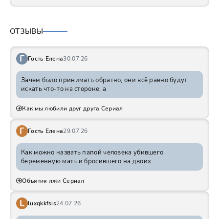
ОТЗЫВЫ
Г
Гость Елена
30.07.26
Зачем было принимать обратно, они всё равно будут
искать что-то на стороне, а
Как мы любили друг друга Сериал
Г
Гость Елена
29.07.26
Как можно назвать папой человека убившего
беременную мать и бросившего на двоих
Объятия лжи Сериал
L
luxqkkfsis
24.07.26