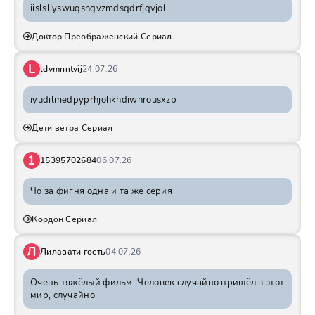
iislsliyswuqshgvzmdsqdrfjqvjol
Доктор Преображенский Сериал
L
ldvmnntvij
24.07.26
iyudilmedpyprhjohkhdiwnrousxzp
Дети ветра Сериал
1
15395702684
06.07.26
Чо за фигня одна и та же серия
Кордон Сериал
Л
Лилавати гость
04.07.26
Очень тяжёлый фильм. Человек случайно пришёл в этот
мир, случайно