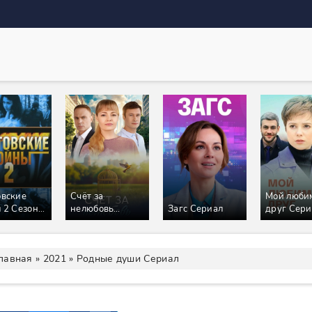
вские
Счёт за
Мой люби
 2 Сезон
нелюбовь
Загс Сериал
друг Сери
ал
Сериал
лавная
»
2021
» Родные души Сериал