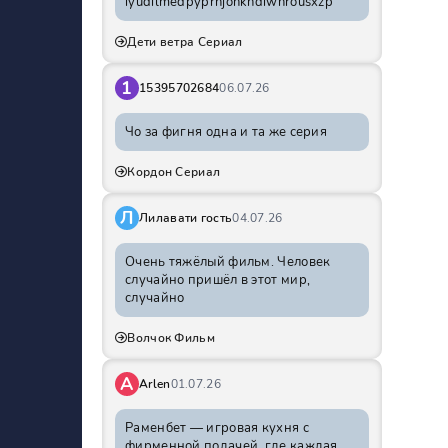
iyudilmedpyprhjohkhdiwnrousxzp
Дети ветра Сериал
1
15395702684
06.07.26
Чо за фигня одна и та же серия
Кордон Сериал
Л
Лилавати гость
04.07.26
Очень тяжёлый фильм. Человек
случайно пришёл в этот мир,
случайно
Волчок Фильм
A
Arlen
01.07.26
Раменбет — игровая кухня с
фирменной подачей, где каждая