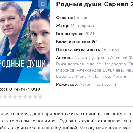
Родные души Сериал 2
Страна:
Россия
Жанр:
Мелодрама
Год выпуска:
2021
Количество серий:
2
Продолжительность
46 минут
Актеры:
Ольга Сухарева, Алексей Ф
Гайзидорская, Алексей Медведев, Е
Миронов, Александра Булычёва, Ма
Баранов, Максим Логинов, Артемий 
Режиссер:
Артём Насыбулин
осов:
0
Рейтинг:
0/10
8
9
10
вная героиня давно привыкла жить в одиночестве, хотя в гл
 кто-то рядом ее понимает. Однажды судьба сталкивает ее с
айны, скрытые за внешней улыбкой. Между ними возникает то