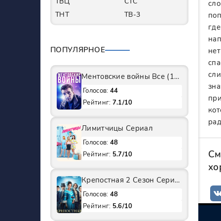
ТВЦ
СТС
сло
ТНТ
ТВ-3
поп
где
нап
ПОПУЛЯРНОЕ
нет
спа
сли
Ментовские войны Все (1-11 Сезоны) подряд Сериал
зна
Голосов:
44
при
Рейтинг:
7.1/10
кот
рад
Лимитчицы Сериал
Голосов:
48
См
Рейтинг:
5.7/10
хо
Крепостная 2 Сезон Сериал
Голосов:
48
Рейтинг:
5.6/10