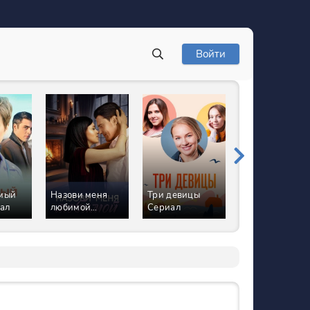
Войти
мый
Назови меня
Три девицы
Вера больше н
ал
любимой
Сериал
верит в
Сериал
романтику
Сериал