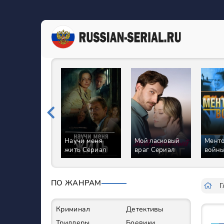
Научи меня
Мой ласковый
Менто
жить Сериал
враг Сериал
войны
Сери
ПО ЖАНРАМ
Г
Криминал
Детективы
Триллеры
Боевики