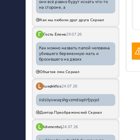
они всё равно будут искать что-то
на стороне, а
Как мы любили друг друга Сериал
Г
Гость Елена
29.07.26
Как можно назвать папой человека
убившего беременную мать и
бросившего на двоих
Объятия лжи Сериал
L
luxqkkfsis
24.07.26
iislsliyswuqshgvzmdsqdrfjqvjol
Доктор Преображенский Сериал
L
ldvmnntvij
24.07.26