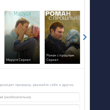
Роман с прошлым
Маруся Сериал
Сериал
Виктория Сер
оходят проверку, уважайте себя и других.