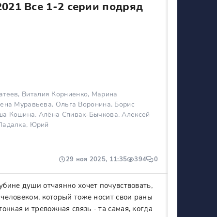
021 Все 1-2 серии подряд
атеев, Виталия Корниенко, Марина
лена Муравьева, Ольга Воронина, Борис
ша Кошина, Алёна Спивак-Бычкова, Алексей
Падалка, Юрий
29 ноя 2025, 11:35
394
0
убине души отчаянно хочет почувствовать,
 человеком, который тоже носит свои раны
нкая и тревожная связь - та самая, когда