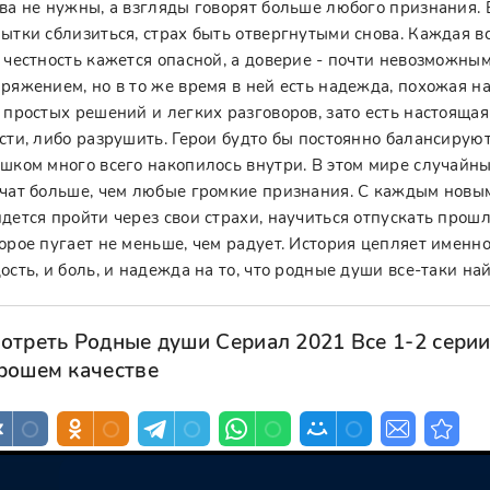
ва не нужны, а взгляды говорят больше любого признания. 
ытки сблизиться, страх быть отвергнутыми снова. Каждая вс
 честность кажется опасной, а доверие - почти невозможн
ряжением, но в то же время в ней есть надежда, похожая н
 простых решений и легких разговоров, зато есть настоящая
сти, либо разрушить. Герои будто бы постоянно балансируют 
шком много всего накопилось внутри. В этом мире случайн
чат больше, чем любые громкие признания. С каждым новым
дется пройти через свои страхи, научиться отпускать прошл
орое пугает не меньше, чем радует. История цепляет именно 
ость, и боль, и надежда на то, что родные души все-таки най
отреть Родные души Сериал 2021 Все 1-2 серии
рошем качестве