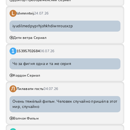
Доктор Преображенский Сериал
L
ldvmnntvij
24.07.26
iyudilmedpyprhjohkhdiwnrousxzp
Дети ветра Сериал
1
15395702684
06.07.26
Чо за фигня одна и та же серия
Кордон Сериал
Л
Лилавати гость
04.07.26
Очень тяжёлый фильм. Человек случайно пришёл в этот
мир, случайно
Волчок Фильм