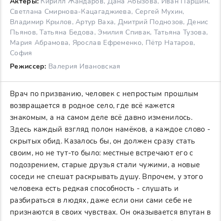
Актеры:
Кирилл Жандаров, Дана Абызова, Иван Паршин,
Светлана Смирнова-Кацагаджиева, Сергей Мухин,
Владимир Крылов, Артур Ваха, Дмитрий Поднозов, Денис
Пьянов, Татьяна Бедова, Эмилия Спивак, Татьяна Тузова,
Мария Абрамова, Ярослав Ефременко, Пётр Натаров,
София
Режиссер:
Валерия Ивановская
Врач по призванию, человек с непростым прошлым
возвращается в родное село, где всё кажется
знакомым, а на самом деле всё давно изменилось.
Здесь каждый взгляд полон намёков, а каждое слово -
скрытых обид. Казалось бы, он должен сразу стать
своим, но не тут-то было: местные встречают его с
подозрением, старые друзья стали чужими, а новые
соседи не спешат раскрывать душу. Впрочем, у этого
человека есть редкая способность - слушать и
разбираться в людях, даже если они сами себе не
признаются в своих чувствах. Он оказывается впутан в