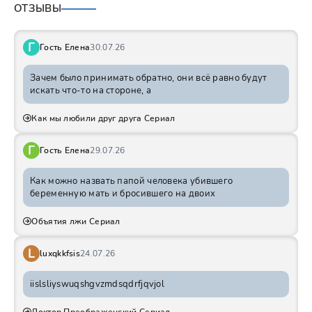
ОТЗЫВЫ
Г
Гость Елена
30.07.26
Зачем было принимать обратно, они всё равно будут
искать что-то на стороне, а
Как мы любили друг друга Сериал
Г
Гость Елена
29.07.26
Как можно назвать папой человека убившего
беременную мать и бросившего на двоих
Объятия лжи Сериал
L
luxqkkfsis
24.07.26
iislsliyswuqshgvzmdsqdrfjqvjol