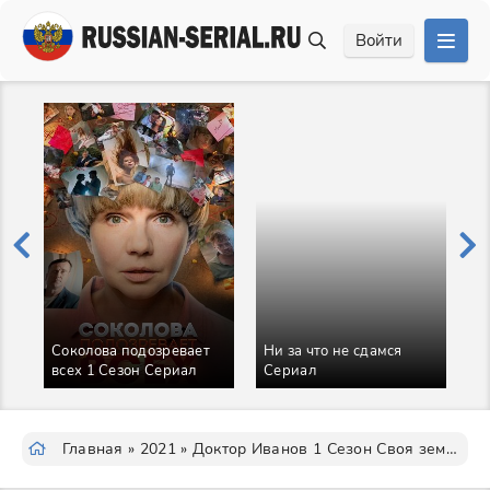
Войти
Соколова подозревает
Ни за что не сдамся
всех 1 Сезон Сериал
Сериал
Ч
Главная
»
2021
» Доктор Иванов 1 Сезон Своя земля Сериал