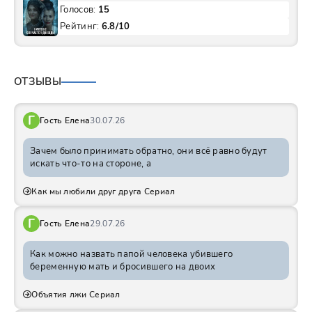
Голосов:
15
Рейтинг:
6.8/10
ОТЗЫВЫ
Г
Гость Елена
30.07.26
Зачем было принимать обратно, они всё равно будут
искать что-то на стороне, а
Как мы любили друг друга Сериал
Г
Гость Елена
29.07.26
Как можно назвать папой человека убившего
беременную мать и бросившего на двоих
Объятия лжи Сериал