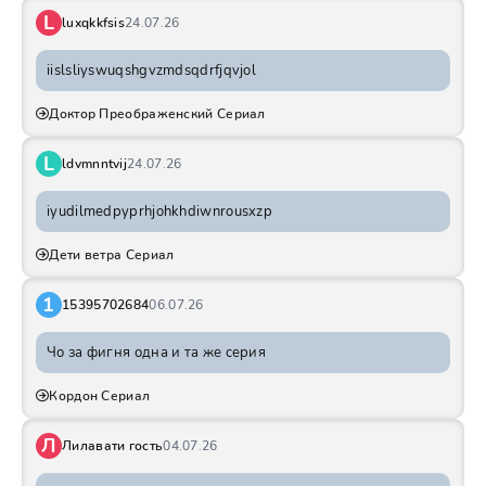
L
luxqkkfsis
24.07.26
iislsliyswuqshgvzmdsqdrfjqvjol
Доктор Преображенский Сериал
L
ldvmnntvij
24.07.26
iyudilmedpyprhjohkhdiwnrousxzp
Дети ветра Сериал
1
15395702684
06.07.26
Чо за фигня одна и та же серия
Кордон Сериал
Л
Лилавати гость
04.07.26