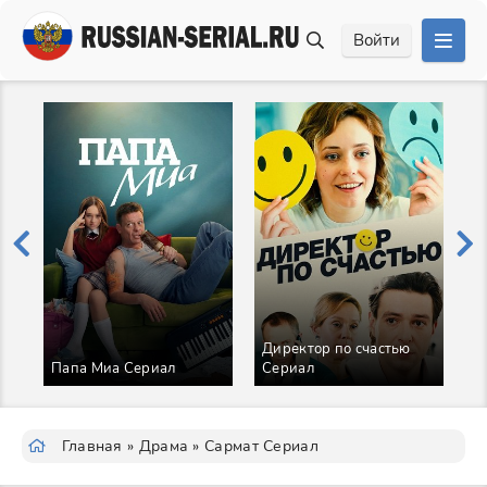
Войти
Директор по счастью
П
Папа Миа Сериал
Сериал
н
Главная
»
Драма
» Сармат Сериал