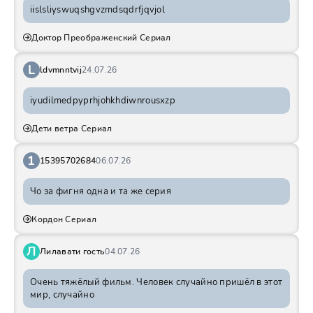
iislsliyswuqshgvzmdsqdrfjqvjol
Доктор Преображенский Сериал
L
ldvmnntvij
24.07.26
iyudilmedpyprhjohkhdiwnrousxzp
Дети ветра Сериал
1
15395702684
06.07.26
Чо за фигня одна и та же серия
Кордон Сериал
Л
Лилавати гость
04.07.26
Очень тяжёлый фильм. Человек случайно пришёл в этот
мир, случайно