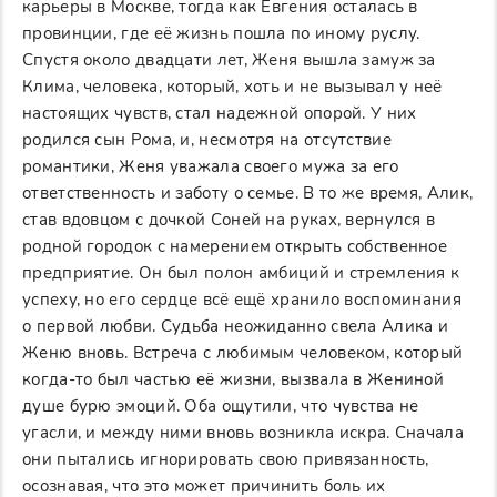
карьеры в Москве, тогда как Евгения осталась в
провинции, где её жизнь пошла по иному руслу.
Спустя около двадцати лет, Женя вышла замуж за
Климa, человека, который, хоть и не вызывал у неё
настоящих чувств, стал надежной опорой. У них
родился сын Рома, и, несмотря на отсутствие
романтики, Женя уважала своего мужа за его
ответственность и заботу о семье. В то же время, Алик,
став вдовцом с дочкой Соней на руках, вернулся в
родной городок с намерением открыть собственное
предприятие. Он был полон амбиций и стремления к
успеху, но его сердце всё ещё хранило воспоминания
о первой любви. Судьба неожиданно свела Алика и
Женю вновь. Встреча с любимым человеком, который
когда-то был частью её жизни, вызвала в Жениной
душе бурю эмоций. Оба ощутили, что чувства не
угасли, и между ними вновь возникла искра. Сначала
они пытались игнорировать свою привязанность,
осознавая, что это может причинить боль их