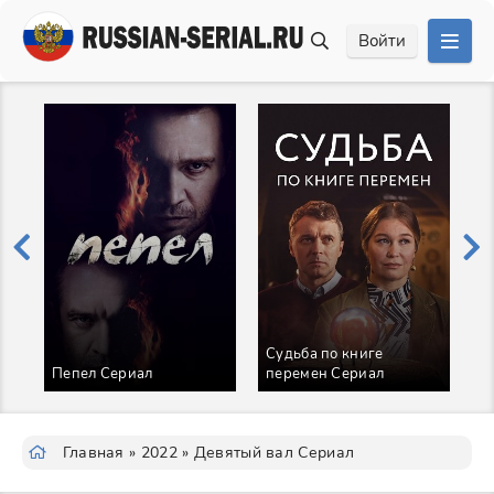
Войти
Судьба по книге
В
Пепел Сериал
перемен Сериал
С
Главная
»
2022
» Девятый вал Сериал