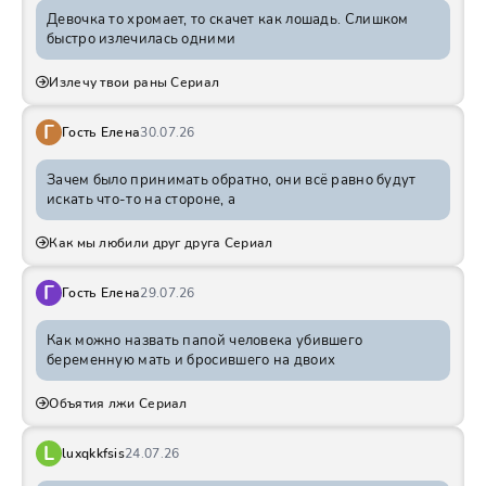
Девочка то хромает, то скачет как лошадь. Слишком
быстро излечилась одними
Излечу твои раны Сериал
Г
Гость Елена
30.07.26
Зачем было принимать обратно, они всё равно будут
искать что-то на стороне, а
Как мы любили друг друга Сериал
Г
Гость Елена
29.07.26
Как можно назвать папой человека убившего
беременную мать и бросившего на двоих
Объятия лжи Сериал
L
luxqkkfsis
24.07.26