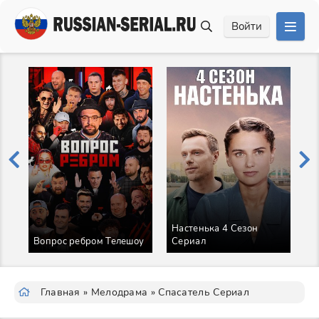
Войти
Настенька 4 Сезон
Т
Вопрос ребром Телешоу
Сериал
С
Главная
»
Мелодрама
» Спасатель Сериал