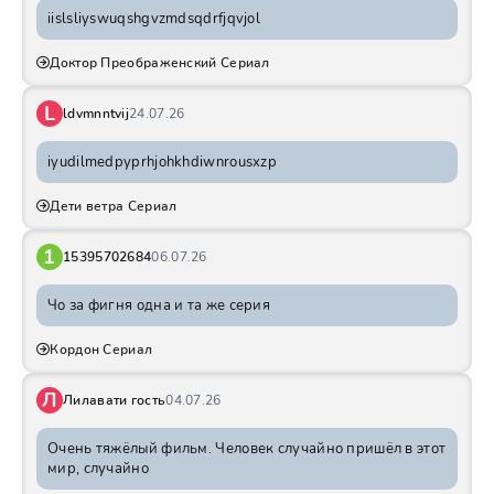
iislsliyswuqshgvzmdsqdrfjqvjol
Доктор Преображенский Сериал
L
ldvmnntvij
24.07.26
iyudilmedpyprhjohkhdiwnrousxzp
Дети ветра Сериал
1
15395702684
06.07.26
Чо за фигня одна и та же серия
Кордон Сериал
Л
Лилавати гость
04.07.26
Очень тяжёлый фильм. Человек случайно пришёл в этот
мир, случайно