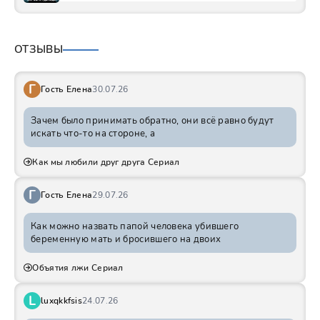
ОТЗЫВЫ
Г
Гость Елена
30.07.26
Зачем было принимать обратно, они всё равно будут
искать что-то на стороне, а
Как мы любили друг друга Сериал
Г
Гость Елена
29.07.26
Как можно назвать папой человека убившего
беременную мать и бросившего на двоих
Объятия лжи Сериал
L
luxqkkfsis
24.07.26