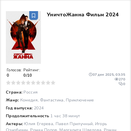
УничтоЖанна Фильм 2024
Голосов:
Рейтинг:
07 дек 2025, 03:35
0
0/10
270
6
7
8
9
10
0
Страна:
Россия
Жанр:
Комедия, Фантастика, Приключение
Год выпуска:
2024
Продолжительность
1 час 38 минут
Актеры:
Юлия Егерева, Павел Прилучный, Игорь
Ознобихин, Роман Попов, Маргарита Шведова, Роман