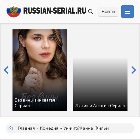
Войти
и
Без вины виноватая
Сериал
Лютик и Анютик Сериал
К
Главная
»
Комедия
» УничтоЖанна Фильм