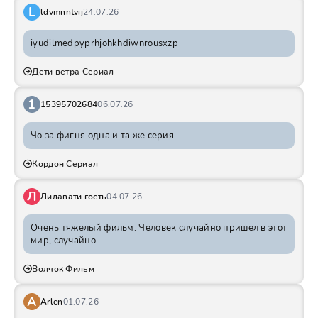
L
ldvmnntvij
24.07.26
iyudilmedpyprhjohkhdiwnrousxzp
Дети ветра Сериал
1
15395702684
06.07.26
Чо за фигня одна и та же серия
Кордон Сериал
Л
Лилавати гость
04.07.26
Очень тяжёлый фильм. Человек случайно пришёл в этот
мир, случайно
Волчок Фильм
A
Arlen
01.07.26