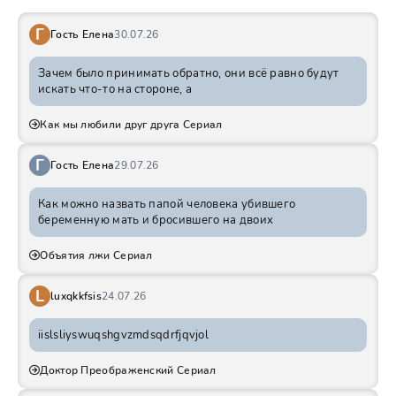
Г
Гость Елена
30.07.26
Зачем было принимать обратно, они всё равно будут
искать что-то на стороне, а
Как мы любили друг друга Сериал
Г
Гость Елена
29.07.26
Как можно назвать папой человека убившего
беременную мать и бросившего на двоих
Объятия лжи Сериал
L
luxqkkfsis
24.07.26
iislsliyswuqshgvzmdsqdrfjqvjol
Доктор Преображенский Сериал