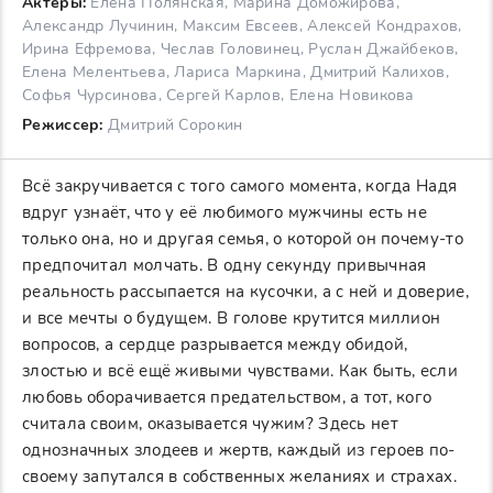
Актеры:
Елена Полянская, Марина Доможирова,
Александр Лучинин, Максим Евсеев, Алексей Кондрахов,
Ирина Ефремова, Чеслав Головинец, Руслан Джайбеков,
Елена Мелентьева, Лариса Маркина, Дмитрий Калихов,
Софья Чурсинова, Сергей Карлов, Елена Новикова
Режиссер:
Дмитрий Сорокин
Всё закручивается с того самого момента, когда Надя
вдруг узнаёт, что у её любимого мужчины есть не
только она, но и другая семья, о которой он почему-то
предпочитал молчать. В одну секунду привычная
реальность рассыпается на кусочки, а с ней и доверие,
и все мечты о будущем. В голове крутится миллион
вопросов, а сердце разрывается между обидой,
злостью и всё ещё живыми чувствами. Как быть, если
любовь оборачивается предательством, а тот, кого
считала своим, оказывается чужим? Здесь нет
однозначных злодеев и жертв, каждый из героев по-
своему запутался в собственных желаниях и страхах.