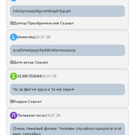
iislsliyswuqshgvzmdsqdrfjqvjol
Доктор Преображенский Сериал
L
ldvmnntvij
24.07.26
iyudilmedpyprhjohkhdiwnrousxzp
Дети ветра Сериал
1
15395702684
06.07.26
Чо за фигня одна и та же серия
Кордон Сериал
Л
Лилавати гость
04.07.26
Очень тяжёлый фильм. Человек случайно пришёл в этот
мир, случайно