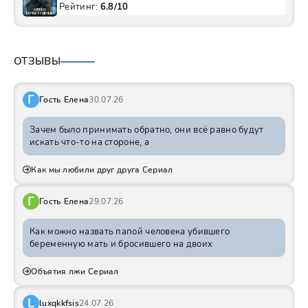
Рейтинг:
6.8/10
ОТЗЫВЫ
Г
Гость Елена
30.07.26
Зачем было принимать обратно, они всё равно будут
искать что-то на стороне, а
Как мы любили друг друга Сериал
Г
Гость Елена
29.07.26
Как можно назвать папой человека убившего
беременную мать и бросившего на двоих
Объятия лжи Сериал
L
luxqkkfsis
24.07.26