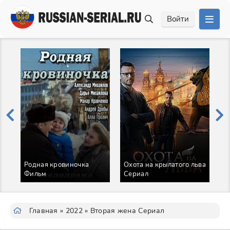
Войти
Родная кровиночка
Охота на крылатого льва
Фильм
Сериал
В
Главная
»
2022
» Вторая жена Сериал