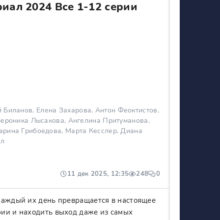
иал 2024 Все 1-12 серии
Биланов, Елена Захарова, Антон Феоктистов,
Вероника Лысакова, Ангелина Притуманова,
рина Грибоедова, Марта Кесслер, Диана
ил
11 дек 2025, 12:35
248
0
каждый их день превращается в настоящее
рии и находить выход даже из самых