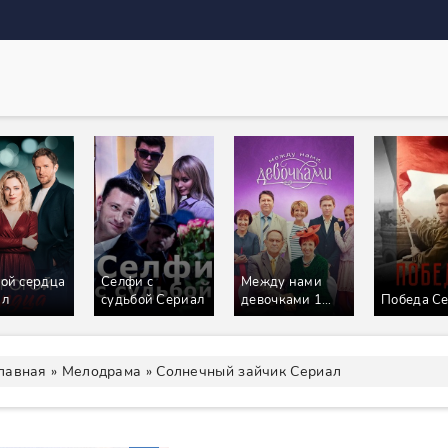
Между нами
Пока цветёт
девочками 1
Победа Сериал
папоротник
Сезон Сериал
Сериал
лавная
»
Мелодрама
» Солнечный зайчик Сериал