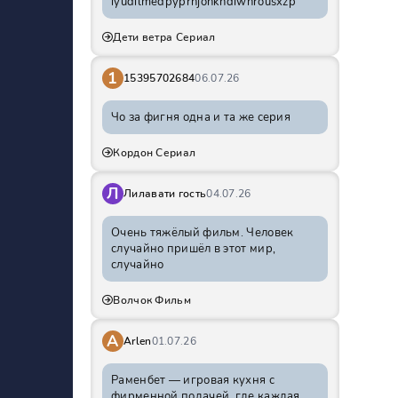
iyudilmedpyprhjohkhdiwnrousxzp
Дети ветра Сериал
1
15395702684
06.07.26
Чо за фигня одна и та же серия
Кордон Сериал
Л
Лилавати гость
04.07.26
Очень тяжёлый фильм. Человек
случайно пришёл в этот мир,
случайно
Волчок Фильм
A
Arlen
01.07.26
Раменбет — игровая кухня с
фирменной подачей, где каждая