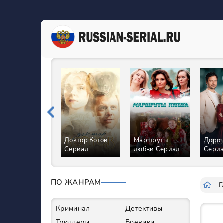
в
Маршруты
Дорогой сердца
Селфи с
любви Сериал
Сериал
судьбой Сериал
ПО ЖАНРАМ
Г
Криминал
Детективы
Триллеры
Боевики