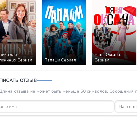
нька для
Няня Оксана
гожиных Сериал
Папаши Сериал
Сериал
ПИСАТЬ ОТЗЫВ
Длина отзыва не может быть меньше 50 символов. Сообщения пр