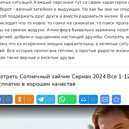
епых ситуаций. Каждый персонаж тут со своим характером и
борот - вечный затейник и выдумщик. Но как бы они ни спо
соб поддержать друг друга и вместе радоваться жизни. В их
исходит что-то новое: то гонки на самокатах, то поиск про
ы на свежем воздухе. Атмосфера буквально заряжена позит
ргией, добром и ощущением настоящей дружбы. Смотреть за
ому что их искренние эмоции заразительны, а нелепые ситу
ей. Вся история пропитана теплом, а простые радости жизн
ом такие верные и веселые друзья.
отреть Солнечный зайчик Сериал 2024 Все 1-1
сплатно в хорошем качестве