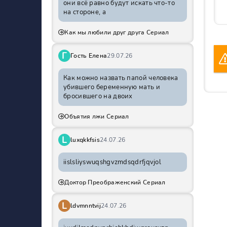
они всё равно будут искать что-то
на стороне, а
Как мы любили друг друга Сериал
Г
Гость Елена
29.07.26
Как можно назвать папой человека
убившего беременную мать и
бросившего на двоих
Объятия лжи Сериал
L
luxqkkfsis
24.07.26
iislsliyswuqshgvzmdsqdrfjqvjol
Доктор Преображенский Сериал
L
ldvmnntvij
24.07.26