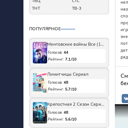
ТВЦ
СТС
нел
ТНТ
ТВ-3
нао
спо
про
ПОПУЛЯРНОЕ
игр
эне
пот
Ментовские войны Все (1-11 Сезоны) подряд Сериал
дет
Голосов:
44
ряд
Рейтинг:
7.1/10
Лимитчицы Сериал
См
бе
Голосов:
48
Рейтинг:
5.7/10
Крепостная 2 Сезон Сериал
Голосов:
48
Рейтинг:
5.6/10