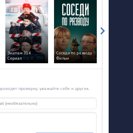
Экипаж 314
Соседи по разводу
Мама будет пр
Сериал
Фильм
2 Сезон Сериа
оходят проверку, уважайте себя и других.