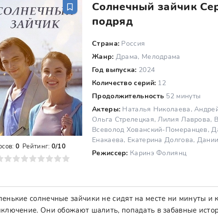
Солнечный зайчик Сер
подряд
Страна:
Россия
Жанр:
Драма, Мелодрама
Год выпуска:
2024
Количество серий:
12
Продолжительность
52 минуты
Актеры:
Наталья Николаева, Андрей 
Ольга Стрелецкая, Лилия Лаврова, 
Всеволод Хованский-Померанцев, Да
Енакаева, Екатерина Долгова, Дани
осов:
0
Рейтинг:
0/10
Режиссер:
Каринэ Фолиянц
8
9
10
енькие солнечные зайчики не сидят на месте ни минуты и 
ключение. Они обожают шалить, попадать в забавные исто