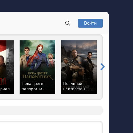
Войти
Позывной
Медовая
Ивановы 5
неизвестен
любовь Сериал
Сезон Сериал
Сериал