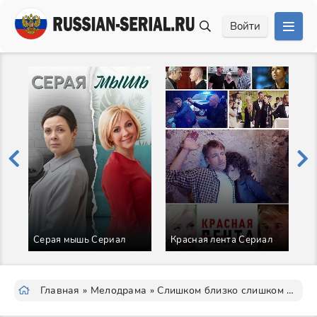
Войти
Серая мышь Сериал
Красная лента Сериал
О
Главная
»
Мелодрама
» Слишком близко слишком больно Сериал