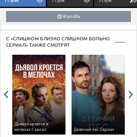
1 Серия
2 Серия
3 Серия
Жалоба
С «СЛИШКОМ БЛИЗКО СЛИШКОМ БОЛЬНО
СЕРИАЛ» ТАКЖЕ СМОТРЯТ
Дьявол кроется в
Р
мелочах Сериал
Девичий лес Сериал
С