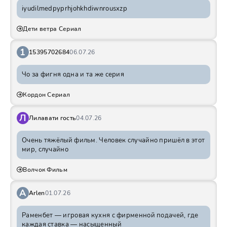
iyudilmedpyprhjohkhdiwnrousxzp
Дети ветра Сериал
1
15395702684
06.07.26
Чо за фигня одна и та же серия
Кордон Сериал
Л
Лилавати гость
04.07.26
Очень тяжёлый фильм. Человек случайно пришёл в этот
мир, случайно
Волчок Фильм
A
Arlen
01.07.26
Раменбет — игровая кухня с фирменной подачей, где
каждая ставка — насыщенный