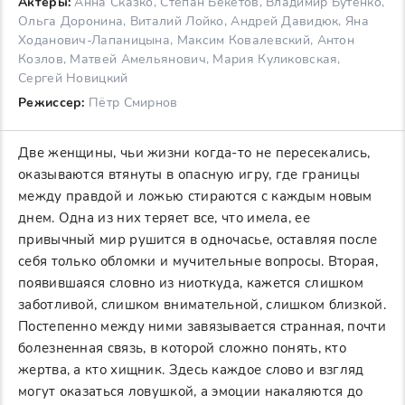
Актеры:
Анна Сказко, Степан Бекетов, Владимир Бутенко,
Ольга Доронина, Виталий Лойко, Андрей Давидюк, Яна
Ходанович-Лапаницына, Максим Ковалевский, Антон
Козлов, Матвей Амельянович, Мария Куликовская,
Сергей Новицкий
Режиссер:
Пётр Смирнов
Две женщины, чьи жизни когда-то не пересекались,
оказываются втянуты в опасную игру, где границы
между правдой и ложью стираются с каждым новым
днем. Одна из них теряет все, что имела, ее
привычный мир рушится в одночасье, оставляя после
себя только обломки и мучительные вопросы. Вторая,
появившаяся словно из ниоткуда, кажется слишком
заботливой, слишком внимательной, слишком близкой.
Постепенно между ними завязывается странная, почти
болезненная связь, в которой сложно понять, кто
жертва, а кто хищник. Здесь каждое слово и взгляд
могут оказаться ловушкой, а эмоции накаляются до