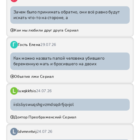
Зачем было принимать обратно, они всё равно будут
искать что-то на стороне, а
Как мы любили друг друга Сериал
Г
Гость Елена
29.07.26
Как можно назвать папой человека убившего
беременную мать и бросившего на двоих
Объятия лжи Сериал
L
luxqkkfsis
24.07.26
iislsliyswuqshgvzmdsqdrfjqvjol
Доктор Преображенский Сериал
L
ldvmnntvij
24.07.26