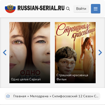
Войти
Страшная красавица
Одно целое Сериал
Фильм
Ф
Главная
»
Мелодрама
» Склифосовский 12 Сезон Сериал