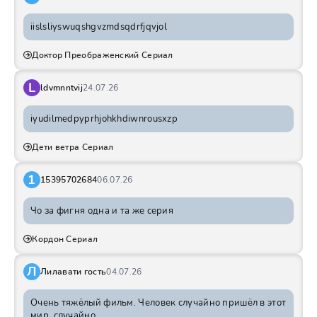
iislsliyswuqshgvzmdsqdrfjqvjol
Доктор Преображенский Сериал
L
ldvmnntvij
24.07.26
iyudilmedpyprhjohkhdiwnrousxzp
Дети ветра Сериал
1
15395702684
06.07.26
Чо за фигня одна и та же серия
Кордон Сериал
Л
Лилавати гость
04.07.26
Очень тяжёлый фильм. Человек случайно пришёл в этот
мир, случайно