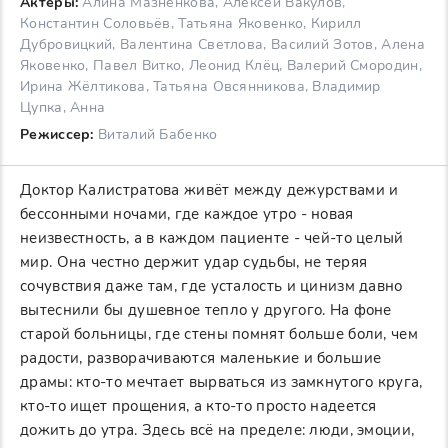
Актеры:
Алина Мазненкова, Алексей Вакулов,
Константин Соловьёв, Татьяна Яковенко, Кирилл
Дубровицкий, Валентина Светлова, Василий Зотов, Алена
Яковенко, Павел Витко, Леонид Клёц, Валерий Смородин,
Ирина Жёлтикова, Татьяна Овсянникова, Владимир
Цупка, Анна
Режиссер:
Виталий Бабенко
Доктор Калистратова живёт между дежурствами и
бессонными ночами, где каждое утро - новая
неизвестность, а в каждом пациенте - чей-то целый
мир. Она честно держит удар судьбы, не теряя
сочувствия даже там, где усталость и цинизм давно
вытеснили бы душевное тепло у другого. На фоне
старой больницы, где стены помнят больше боли, чем
радости, разворачиваются маленькие и большие
драмы: кто-то мечтает вырваться из замкнутого круга,
кто-то ищет прощения, а кто-то просто надеется
дожить до утра. Здесь всё на пределе: люди, эмоции,