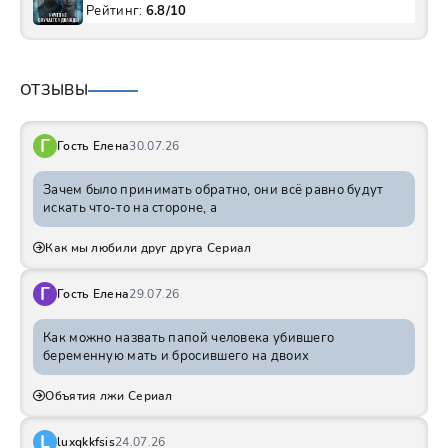
Рейтинг:
6.8/10
ОТЗЫВЫ
Г
Гость Елена
30.07.26
Зачем было принимать обратно, они всё равно будут
искать что-то на стороне, а
Как мы любили друг друга Сериал
Г
Гость Елена
29.07.26
Как можно назвать папой человека убившего
беременную мать и бросившего на двоих
Объятия лжи Сериал
L
luxqkkfsis
24.07.26