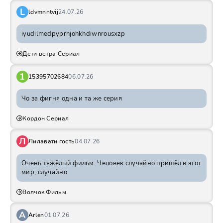
L
ldvmnntvij
24.07.26
iyudilmedpyprhjohkhdiwnrousxzp
Дети ветра Сериал
1
15395702684
06.07.26
Чо за фигня одна и та же серия
Кордон Сериал
Л
Лилавати гость
04.07.26
Очень тяжёлый фильм. Человек случайно пришёл в этот
мир, случайно
Волчок Фильм
A
Arlen
01.07.26