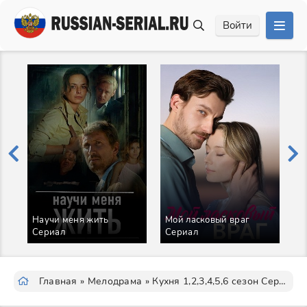
Войти
Научи меня жить
Мой ласковый враг
М
Сериал
Сериал
С
Главная
»
Мелодрама
» Кухня 1,2,3,4,5,6 сезон Сериал