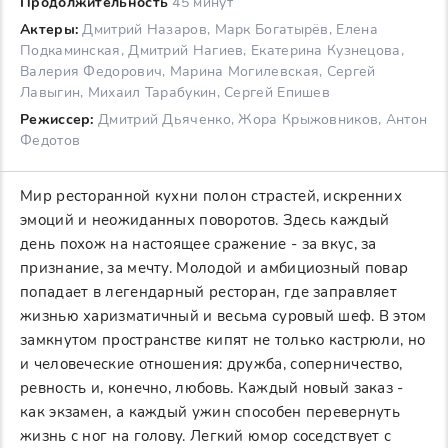
Продолжительность
45 минут
Актеры:
Дмитрий Назаров, Марк Богатырёв, Елена
Подкаминская, Дмитрий Нагиев, Екатерина Кузнецова,
Валерия Федорович, Марина Могилевская, Сергей
Лавыгин, Михаил Тарабукин, Сергей Епишев
Режиссер:
Дмитрий Дьяченко, Жора Крыжовников, Антон
Федотов
Мир ресторанной кухни полон страстей, искренних
эмоций и неожиданных поворотов. Здесь каждый
день похож на настоящее сражение - за вкус, за
признание, за мечту. Молодой и амбициозный повар
попадает в легендарный ресторан, где заправляет
жизнью харизматичный и весьма суровый шеф. В этом
замкнутом пространстве кипят не только кастрюли, но
и человеческие отношения: дружба, соперничество,
ревность и, конечно, любовь. Каждый новый заказ -
как экзамен, а каждый ужин способен перевернуть
жизнь с ног на голову. Легкий юмор соседствует с