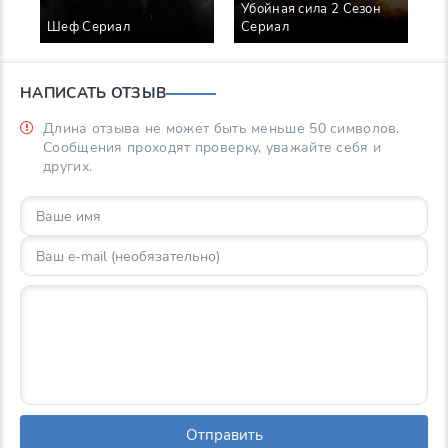
Убойная сила 2 Сезон
У
Шеф Сериал
Сериал
С
НАПИСАТЬ ОТЗЫВ
Длина отзыва не может быть меньше 50 символов.
Сообщения проходят проверку, уважайте себя и
других.
Отправить