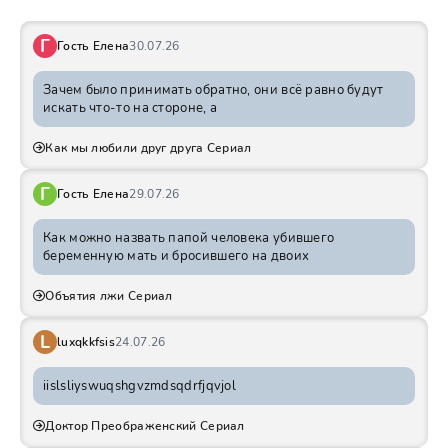
Г
Гость Елена
30.07.26
Зачем было принимать обратно, они всё равно будут
искать что-то на стороне, а
Как мы любили друг друга Сериал
Г
Гость Елена
29.07.26
Как можно назвать папой человека убившего
беременную мать и бросившего на двоих
Объятия лжи Сериал
L
luxqkkfsis
24.07.26
iislsliyswuqshgvzmdsqdrfjqvjol
Доктор Преображенский Сериал