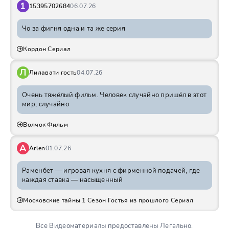
1
15395702684
06.07.26
Чо за фигня одна и та же серия
Кордон Сериал
Л
Лилавати гость
04.07.26
Очень тяжёлый фильм. Человек случайно пришёл в этот
мир, случайно
Волчок Фильм
A
Arlen
01.07.26
Раменбет — игровая кухня с фирменной подачей, где
каждая ставка — насыщенный
Московские тайны 1 Сезон Гостья из прошлого Сериал
Все Видеоматериалы предоставлены Легально.