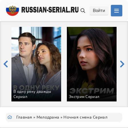
Войти
В одну реку дважды
И
Сериал
Экстрим Сериал
С
Главная
»
Мелодрама
» Ночная смена Сериал