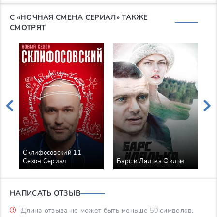
С «НОЧНАЯ СМЕНА СЕРИАЛ» ТАКЖЕ
СМОТРЯТ
Склифосовский 11
П
Сезон Сериал
Барс и Лялька Фильм
С
НАПИСАТЬ ОТЗЫВ
Длина отзыва не может быть меньше 50 символов.