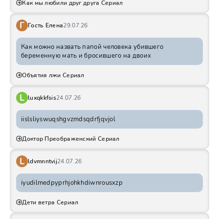
Как мы любили друг друга Сериал
Г
Гость Елена
29.07.26
Как можно назвать папой человека убившего
беременную мать и бросившего на двоих
Объятия лжи Сериал
L
luxqkkfsis
24.07.26
iislsliyswuqshgvzmdsqdrfjqvjol
Доктор Преображенский Сериал
L
ldvmnntvij
24.07.26
iyudilmedpyprhjohkhdiwnrousxzp
Дети ветра Сериал