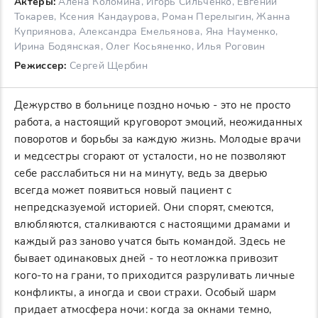
Актеры:
Алёна Коломина, Игорь Сильченко, Евгений
Токарев, Ксения Кандаурова, Роман Перелыгин, Жанна
Куприянова, Александра Емельянова, Яна Науменко,
Ирина Бодянская, Олег Косьяненко, Илья Роговин
Режиссер:
Сергей Щербин
Дежурство в больнице поздно ночью - это не просто
работа, а настоящий круговорот эмоций, неожиданных
поворотов и борьбы за каждую жизнь. Молодые врачи
и медсестры сгорают от усталости, но не позволяют
себе расслабиться ни на минуту, ведь за дверью
всегда может появиться новый пациент с
непредсказуемой историей. Они спорят, смеются,
влюбляются, сталкиваются с настоящими драмами и
каждый раз заново учатся быть командой. Здесь не
бывает одинаковых дней - то неотложка привозит
кого-то на грани, то приходится разруливать личные
конфликты, а иногда и свои страхи. Особый шарм
придает атмосфера ночи: когда за окнами темно,