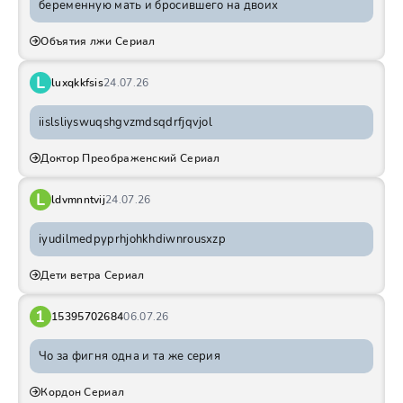
беременную мать и бросившего на двоих
Объятия лжи Сериал
L
luxqkkfsis
24.07.26
iislsliyswuqshgvzmdsqdrfjqvjol
Доктор Преображенский Сериал
L
ldvmnntvij
24.07.26
iyudilmedpyprhjohkhdiwnrousxzp
Дети ветра Сериал
1
15395702684
06.07.26
Чо за фигня одна и та же серия
Кордон Сериал