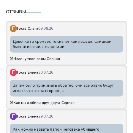
ОТЗЫВЫ
Г
Гость Ольга
09.08.26
Девочка то хромает, то скачет как лошадь. Слишком
быстро излечилась одними
Излечу твои раны Сериал
Г
Гость Елена
30.07.26
Зачем было принимать обратно, они всё равно будут
искать что-то на стороне, а
Как мы любили друг друга Сериал
Г
Гость Елена
29.07.26
Как можно назвать папой человека убившего