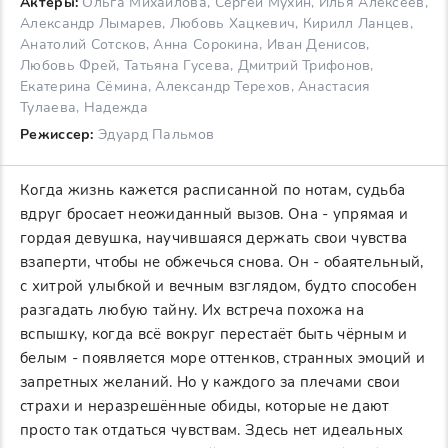
Актеры:
Ольга Михайлова, Сергей Мухин, Илья Алексеев,
Александр Лымарев, Любовь Хацкевич, Кирилл Ланцев,
Анатолий Сотсков, Анна Сорокина, Иван Денисов,
Любовь Фрей, Татьяна Гусева, Дмитрий Трифонов,
Екатерина Сёмина, Александр Терехов, Анастасия
Тулаева, Надежда
Режиссер:
Эдуард Пальмов
Когда жизнь кажется расписанной по нотам, судьба
вдруг бросает неожиданный вызов. Она - упрямая и
гордая девушка, научившаяся держать свои чувства
взаперти, чтобы не обжечься снова. Он - обаятельный,
с хитрой улыбкой и вечным взглядом, будто способен
разгадать любую тайну. Их встреча похожа на
вспышку, когда всё вокруг перестаёт быть чёрным и
белым - появляется море оттенков, странных эмоций и
запретных желаний. Но у каждого за плечами свои
страхи и неразрешённые обиды, которые не дают
просто так отдаться чувствам. Здесь нет идеальных