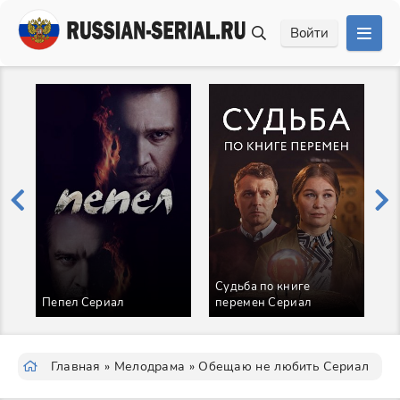
Войти
Судьба по книге
В
Пепел Сериал
перемен Сериал
С
Главная
»
Мелодрама
» Обещаю не любить Сериал