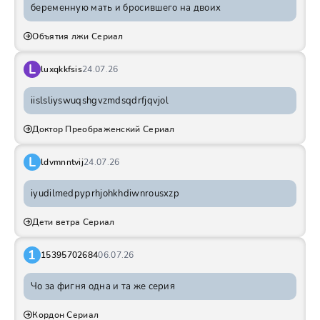
беременную мать и бросившего на двоих
Объятия лжи Сериал
L
luxqkkfsis
24.07.26
iislsliyswuqshgvzmdsqdrfjqvjol
Доктор Преображенский Сериал
L
ldvmnntvij
24.07.26
iyudilmedpyprhjohkhdiwnrousxzp
Дети ветра Сериал
1
15395702684
06.07.26
Чо за фигня одна и та же серия
Кордон Сериал