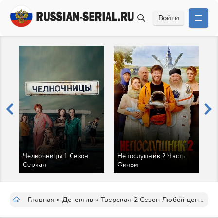
Войти
Челночницы 1 Сезон
Непослушник 2 Часть
Сериал
Фильм
О
Главная
»
Детектив
» Тверская 2 Сезон Любой ценой Сериал