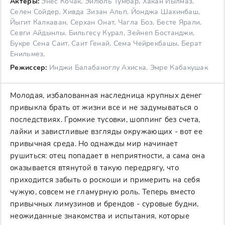
Актеры:
Энес Кочак, Эйлюль Тумбар, Хакан Йылмаз,
Селен Сойдер, Хивда Зизан Альп, Йонджа Шахинбаш,
Йыгит Калкаван, Серхан Онат, Чагла Боз, Бесте Ярали,
Севги Айдынлы, Бильгесу Курал, Зейнеп Бостанджи,
Букре Сена Саит, Саит Генай, Сема Чейрекбашы, Берат
Енильмез,
Режиссер:
Инджи Балабаноглу Ахиска, Эмре Кабакушак
Молодая, избалованная наследница крупных денег
привыкла брать от жизни все и не задумываться о
последствиях. Громкие тусовки, шоппинг без счета,
лайки и завистливые взгляды окружающих - вот ее
привычная среда. Но однажды мир начинает
рушиться: отец попадает в неприятности, а сама она
оказывается втянутой в такую передрягу, что
приходится забыть о роскоши и примерить на себя
чужую, совсем не гламурную роль. Теперь вместо
привычных лимузинов и брендов - суровые будни,
неожиданные знакомства и испытания, которые