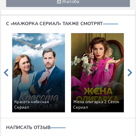
Жалоба
С «МАЖОРКА СЕРИАЛ» ТАКЖЕ СМОТРЯТ
Красота небесная
Жена олигарха 2 Сезон
Сериал
Сериал
Б
НАПИСАТЬ ОТЗЫВ