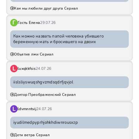
Как мы любили друг друга Сериал
Г
Гость Елена
29.07.26
Как можно назвать папой человека убившего
беременную мать и бросившего на двоих
Объятия лжи Сериал
L
luxqkkfsis
24.07.26
iislsliyswuqshgvzmdsqdrfjqvjol
Доктор Преображенский Сериал
L
ldvmnntvij
24.07.26
iyudilmedpyprhjohkhdiwnrousxzp
Дети ветра Сериал