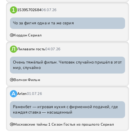
1
15395702684
06.07.26
Чо за фигня одна и та же серия
Кордон Сериал
Л
Лилавати гость
04.07.26
Очень тяжёлый фильм. Человек случайно пришёл в этот
мир, случайно
Волчок Фильм
A
Arlen
01.07.26
Раменбет — игровая кухня с фирменной подачей, где
каждая ставка — насыщенный
Московские тайны 1 Сезон Гостья из прошлого Сериал