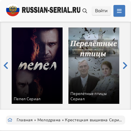
Войти
Перелётные птицы
М
Пепел Сериал
Сериал
С
Главная
»
Мелодрама
» Крестецкая вышивка Сериал