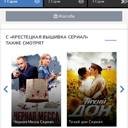
1 Серия
2 Серия
3 Серия
Жалоба
С «КРЕСТЕЦКАЯ ВЫШИВКА СЕРИАЛ»
ТАКЖЕ СМОТРЯТ
Чёрная Месса Сериал
Тихий дон Сериал
Г