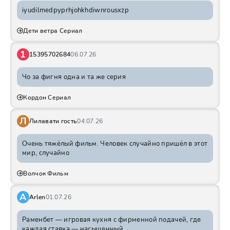
iyudilmedpyprhjohkhdiwnrousxzp
Дети ветра Сериал
1
15395702684
06.07.26
Чо за фигня одна и та же серия
Кордон Сериал
Л
Лилавати гость
04.07.26
Очень тяжёлый фильм. Человек случайно пришёл в этот
мир, случайно
Волчок Фильм
A
Arlen
01.07.26
Раменбет — игровая кухня с фирменной подачей, где
каждая ставка — насыщенный