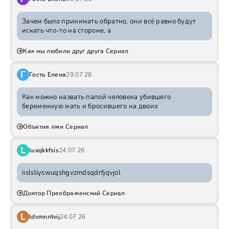
Зачем было принимать обратно, они всё равно будут
искать что-то на стороне, а
Как мы любили друг друга Сериал
Г
Гость Елена
29.07.26
Как можно назвать папой человека убившего
беременную мать и бросившего на двоих
Объятия лжи Сериал
L
luxqkkfsis
24.07.26
iislsliyswuqshgvzmdsqdrfjqvjol
Доктор Преображенский Сериал
L
ldvmnntvij
24.07.26