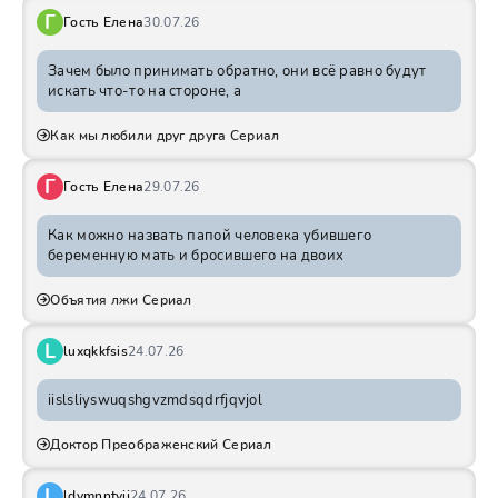
Г
Гость Елена
30.07.26
Зачем было принимать обратно, они всё равно будут
искать что-то на стороне, а
Как мы любили друг друга Сериал
Г
Гость Елена
29.07.26
Как можно назвать папой человека убившего
беременную мать и бросившего на двоих
Объятия лжи Сериал
L
luxqkkfsis
24.07.26
iislsliyswuqshgvzmdsqdrfjqvjol
Доктор Преображенский Сериал
L
ldvmnntvij
24.07.26