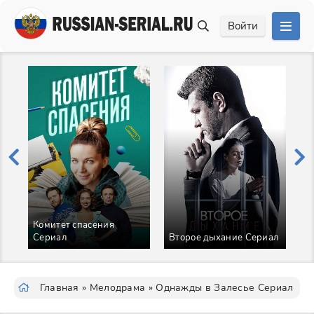
Войти
Между нами девочками
Второе дыхание Сериал
2 Сезон Сериал
Главная
»
Мелодрама
» Однажды в Залесье Сериал