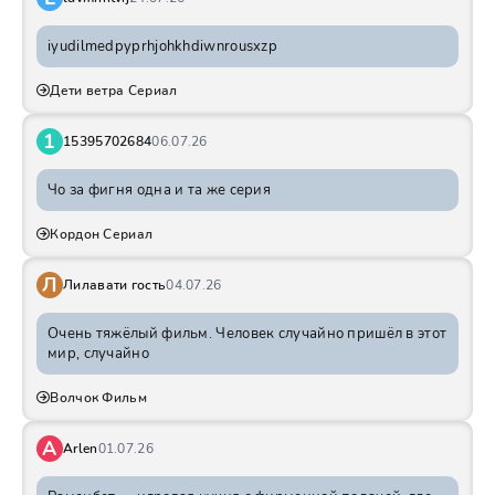
iyudilmedpyprhjohkhdiwnrousxzp
Дети ветра Сериал
1
15395702684
06.07.26
Чо за фигня одна и та же серия
Кордон Сериал
Л
Лилавати гость
04.07.26
Очень тяжёлый фильм. Человек случайно пришёл в этот
мир, случайно
Волчок Фильм
A
Arlen
01.07.26