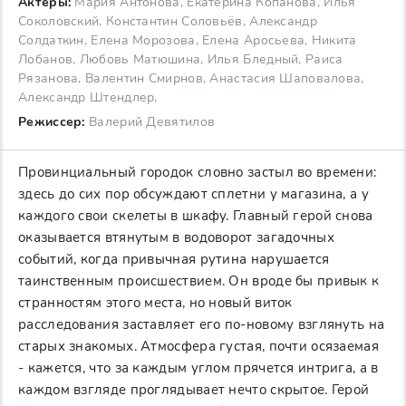
Актеры:
Мария Антонова, Екатерина Копанова, Илья
Соколовский, Константин Соловьёв, Александр
Солдаткин, Елена Морозова, Елена Аросьева, Никита
Лобанов, Любовь Матюшина, Илья Бледный, Раиса
Рязанова, Валентин Смирнов, Анастасия Шаповалова,
Александр Штендлер,
Режиссер:
Валерий Девятилов
Провинциальный городок словно застыл во времени:
здесь до сих пор обсуждают сплетни у магазина, а у
каждого свои скелеты в шкафу. Главный герой снова
оказывается втянутым в водоворот загадочных
событий, когда привычная рутина нарушается
таинственным происшествием. Он вроде бы привык к
странностям этого места, но новый виток
расследования заставляет его по-новому взглянуть на
старых знакомых. Атмосфера густая, почти осязаемая
- кажется, что за каждым углом прячется интрига, а в
каждом взгляде проглядывает нечто скрытое. Герой