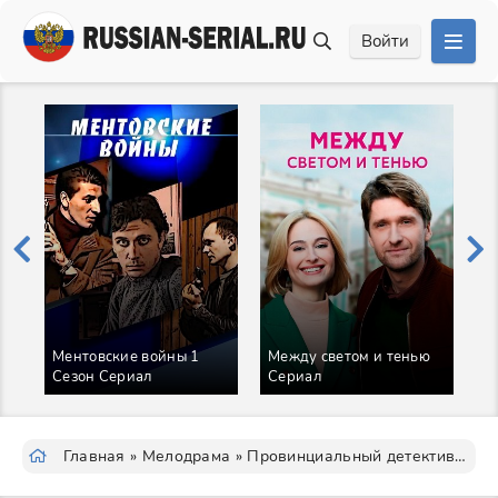
Войти
Ментовские войны 1
Между светом и тенью
З
Сезон Сериал
Сериал
д
Главная
»
Мелодрама
» Провинциальный детектив 3 Сезон Сериал