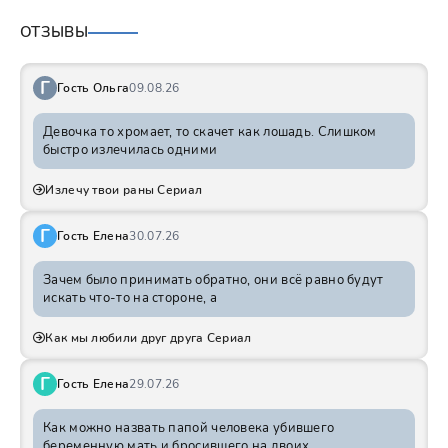
ОТЗЫВЫ
Г
Гость Ольга
09.08.26
Девочка то хромает, то скачет как лошадь. Слишком
быстро излечилась одними
Излечу твои раны Сериал
Г
Гость Елена
30.07.26
Зачем было принимать обратно, они всё равно будут
искать что-то на стороне, а
Как мы любили друг друга Сериал
Г
Гость Елена
29.07.26
Как можно назвать папой человека убившего
беременную мать и бросившего на двоих