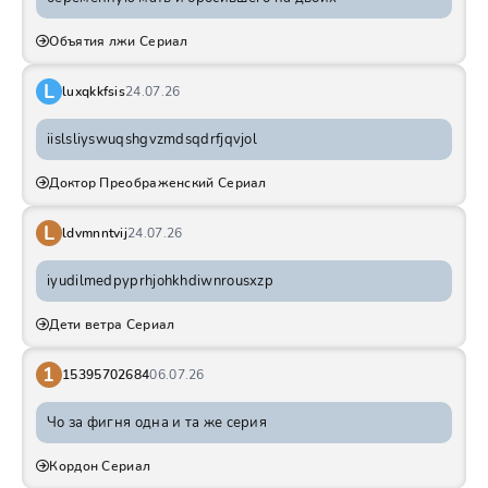
Объятия лжи Сериал
L
luxqkkfsis
24.07.26
iislsliyswuqshgvzmdsqdrfjqvjol
Доктор Преображенский Сериал
L
ldvmnntvij
24.07.26
iyudilmedpyprhjohkhdiwnrousxzp
Дети ветра Сериал
1
15395702684
06.07.26
Чо за фигня одна и та же серия
Кордон Сериал