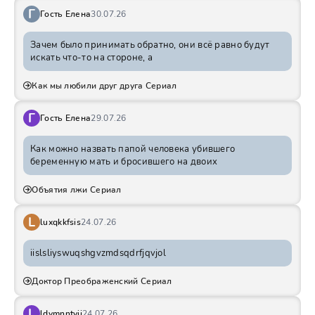
Г
Гость Елена
30.07.26
Зачем было принимать обратно, они всё равно будут
искать что-то на стороне, а
Как мы любили друг друга Сериал
Г
Гость Елена
29.07.26
Как можно назвать папой человека убившего
беременную мать и бросившего на двоих
Объятия лжи Сериал
L
luxqkkfsis
24.07.26
iislsliyswuqshgvzmdsqdrfjqvjol
Доктор Преображенский Сериал
L
ldvmnntvij
24.07.26