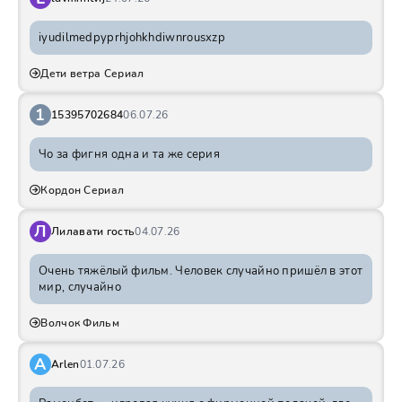
iyudilmedpyprhjohkhdiwnrousxzp
Дети ветра Сериал
1
15395702684
06.07.26
Чо за фигня одна и та же серия
Кордон Сериал
Л
Лилавати гость
04.07.26
Очень тяжёлый фильм. Человек случайно пришёл в этот
мир, случайно
Волчок Фильм
A
Arlen
01.07.26