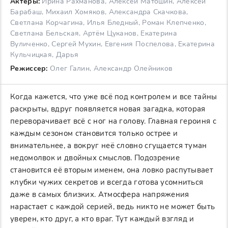
Актеры:
Ирина Рахманова, Алексей Матошин, Алексей
Барабаш, Михаил Хомяков, Александра Скачкова,
Светлана Корчагина, Илья Бледный, Роман Клепченко,
Светлана Бельская, Артём Цуканов, Екатерина
Вуличенко, Сергей Мухин, Евгения Поспелова, Екатерина
Кульчицкая, Дарья
Режиссер:
Олег Галин, Александр Олейников
Когда кажется, что уже всё под контролем и все тайны
раскрыты, вдруг появляется новая загадка, которая
переворачивает всё с ног на голову. Главная героиня с
каждым сезоном становится только острее и
внимательнее, а вокруг неё словно сгущается туман
недомолвок и двойных смыслов. Подозрение
становится её вторым именем, она ловко распутывает
клубки чужих секретов и всегда готова усомниться
даже в самых близких. Атмосфера напряжения
нарастает с каждой серией, ведь никто не может быть
уверен, кто друг, а кто враг. Тут каждый взгляд и