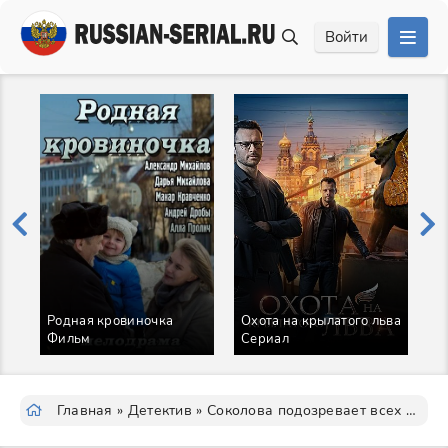
Войти
Родная кровиночка
Охота на крылатого льва
Фильм
Сериал
В
Главная
»
Детектив
» Соколова подозревает всех 6 Сезон Сериал