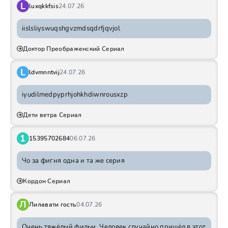
L
luxqkkfsis
24.07.26
iislsliyswuqshgvzmdsqdrfjqvjol
Доктор Преображенский Сериал
L
ldvmnntvij
24.07.26
iyudilmedpyprhjohkhdiwnrousxzp
Дети ветра Сериал
1
15395702684
06.07.26
Чо за фигня одна и та же серия
Кордон Сериал
Л
Лилавати гость
04.07.26
Очень тяжёлый фильм. Человек случайно пришёл в этот