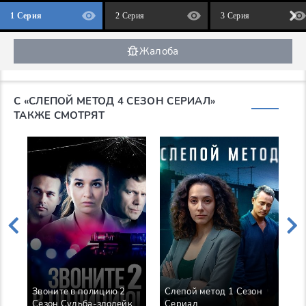
1 Серия
2 Серия
3 Серия
Жалоба
С «СЛЕПОЙ МЕТОД 4 СЕЗОН СЕРИАЛ»
ТАКЖЕ СМОТРЯТ
Звоните в полицию 2
Слепой метод 1 Сезон
Ч
Сезон Судьба-злодейка
Сериал
Н