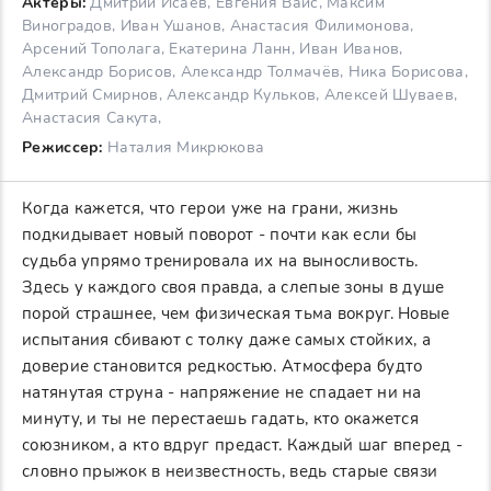
Актеры:
Дмитрий Исаев, Евгения Вайс, Максим
Виноградов, Иван Ушанов, Анастасия Филимонова,
Арсений Тополага, Екатерина Ланн, Иван Иванов,
Александр Борисов, Александр Толмачёв, Ника Борисова,
Дмитрий Смирнов, Александр Кульков, Алексей Шуваев,
Анастасия Сакута,
Режиссер:
Наталия Микрюкова
Когда кажется, что герои уже на грани, жизнь
подкидывает новый поворот - почти как если бы
судьба упрямо тренировала их на выносливость.
Здесь у каждого своя правда, а слепые зоны в душе
порой страшнее, чем физическая тьма вокруг. Новые
испытания сбивают с толку даже самых стойких, а
доверие становится редкостью. Атмосфера будто
натянутая струна - напряжение не спадает ни на
минуту, и ты не перестаешь гадать, кто окажется
союзником, а кто вдруг предаст. Каждый шаг вперед -
словно прыжок в неизвестность, ведь старые связи