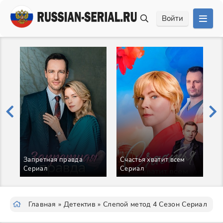
Войти
Запретная правда
Счастья хватит всем
А
Сериал
Сериал
б
С
Главная
»
Детектив
» Слепой метод 4 Сезон Сериал