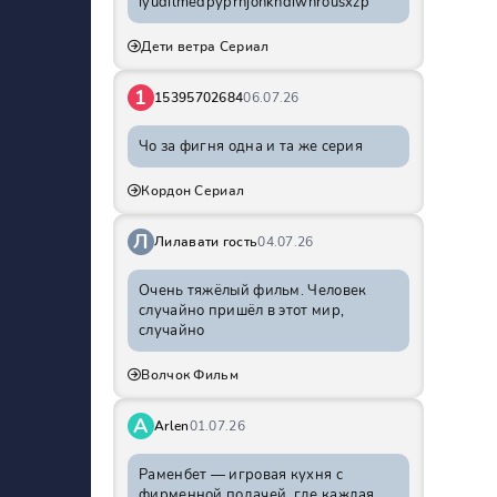
iyudilmedpyprhjohkhdiwnrousxzp
Дети ветра Сериал
1
15395702684
06.07.26
Чо за фигня одна и та же серия
Кордон Сериал
Л
Лилавати гость
04.07.26
Очень тяжёлый фильм. Человек
случайно пришёл в этот мир,
случайно
Волчок Фильм
A
Arlen
01.07.26
Раменбет — игровая кухня с
фирменной подачей, где каждая