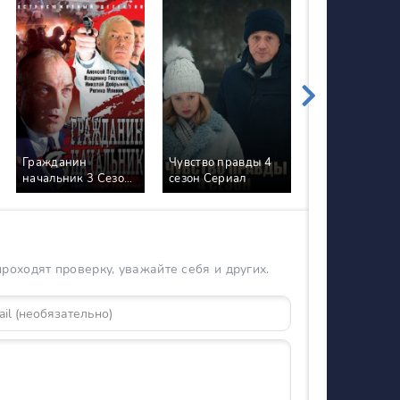
Гражданин
Чувство правды 4
начальник 3 Сезон
сезон Сериал
Агеев Сериал
Сериал
оходят проверку, уважайте себя и других.