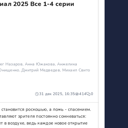
иал 2025 Все 1-4 серии
ег Назаров, Анна Южакова, Анжелика
 Онищенко, Дмитрий Медведев, Михаил Свито
31 дек 2025, 16:35
414
0
становится роскошью, а ложь - спасением.
тавляют зрителя постоянно сомневаться:
 в воздухе, ведь каждое новое открытие