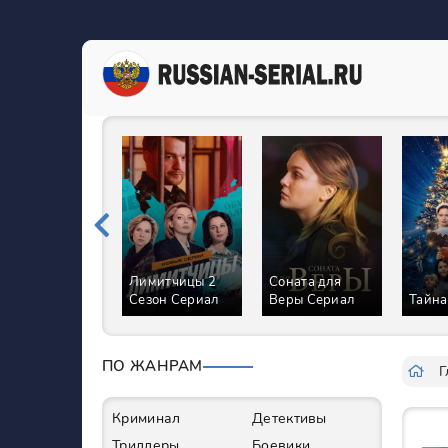
Лимитчицы 2
Соната для
Сезон Сериал
Веры Сериал
Тайна
ПО ЖАНРАМ
Г
Криминал
Детективы
Триллеры
Боевики