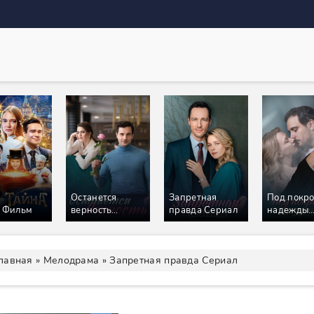
Останется
Запретная
Под покр
 Фильм
верность
правда Сериал
надежды
Сериал
Сериал
лавная
»
Мелодрама
» Запретная правда Сериал