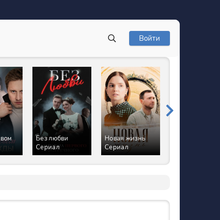
Войти
овом
Без любви
Новая жизнь
Уходя
Сериал
Сериал
закрывайте
двери Сериал