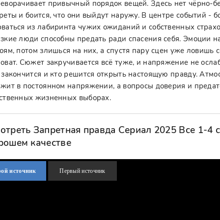
еворачивает привычный порядок вещей. Здесь нет чёрно-б
реты и боится, что они выйдут наружу. В центре событий - 
ваться из лабиринта чужих ожиданий и собственных страхо
зкие люди способны предать ради спасения себя. Эмоции н
оям, потом злишься на них, а спустя пару сцен уже ловишь се
оват. Сюжет закручивается всё туже, и напряжение не ослаб
 закончится и кто решится открыть настоящую правду. Атм
жит в постоянном напряжении, а вопросы доверия и предат
ственных жизненных выборах.
отреть Запретная правда Сериал 2025 Все 1-4 
рошем качестве
рой источник
Первый источник