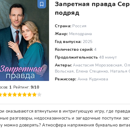
Запретная правда Сер
подряд
Страна:
Россия
Жанр:
Мелодрама
Год выпуска:
2025
Количество серий:
4
Продолжительность
48 минут
Актеры:
Анастасия Морозовская, Ол
Вольская, Елена Стеценко, Наталья
Режиссер:
Анна Кудинова
осов:
1
Рейтинг:
9/10
8
9
10
ои оказываются втянутыми в интригующую игру, где правда 
ные разговоры, недосказанность и загадочные поступки зас
у можно доверять? Атмосфера напряжения буквально витает