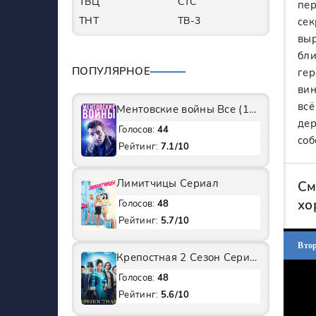
ТВЦ
СТС
пер
ТНТ
ТВ-3
сек
выр
бли
ПОПУЛЯРНОЕ
гер
вин
всё
Ментовские войны Все (1-11 Сезоны) подряд Сериал
дер
Голосов:
44
соб
Рейтинг:
7.1/10
Лимитчицы Сериал
См
хо
Голосов:
48
Рейтинг:
5.7/10
Вто
Крепостная 2 Сезон Сериал
Голосов:
48
Рейтинг:
5.6/10