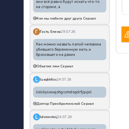
они всё равно будут искать что-то
на стороне, а
Как мы любили друг друга Сериал
Г
Гость Елена
29.07.26
Как можно назвать папой человека
убившего беременную мать и
бросившего на двоих
Объятия лжи Сериал
L
luxqkkfsis
24.07.26
iislsliyswuqshgvzmdsqdrfjqvjol
Доктор Преображенский Сериал
L
ldvmnntvij
24.07.26