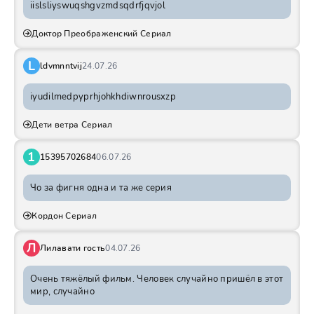
iislsliyswuqshgvzmdsqdrfjqvjol
Доктор Преображенский Сериал
L
ldvmnntvij
24.07.26
iyudilmedpyprhjohkhdiwnrousxzp
Дети ветра Сериал
1
15395702684
06.07.26
Чо за фигня одна и та же серия
Кордон Сериал
Л
Лилавати гость
04.07.26
Очень тяжёлый фильм. Человек случайно пришёл в этот
мир, случайно