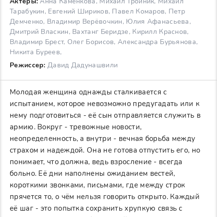
Актеры:
Анна Каменкова, Михаил Тройник, Михаил
Тарабукин, Евгений Шириков, Павел Комаров, Петр
Демченко, Владимир Верёвочкин, Юлия Афанасьева,
Дмитрий Власкин, Вахтанг Беридзе, Кирилл Краснов,
Владимир Брест, Олег Борисов, Александра Бурьянова,
Никита Буреев,
Режиссер:
Давид Дадунашвили
Молодая женщина однажды сталкивается с
испытанием, которое невозможно предугадать или к
нему подготовиться - её сын отправляется служить в
армию. Вокруг - тревожные новости,
неопределенность, а внутри - вечная борьба между
страхом и надеждой. Она не готова отпустить его, но
понимает, что должна, ведь взросление - всегда
больно. Её дни наполнены ожиданием вестей,
короткими звонками, письмами, где между строк
прячется то, о чём нельзя говорить открыто. Каждый
её шаг - это попытка сохранить хрупкую связь с