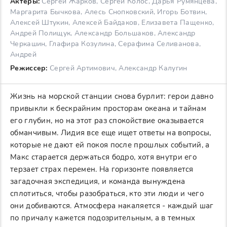
Актеры:
Сергей Жарков, Сергей Колос, Дарья Румянцева,
Маргарита Бычкова, Алесь Снопковский, Игорь Ботвин,
Алексей Штукин, Алексей Байдаков, Елизавета Пащенко,
Андрей Полищук, Александр Большаков, Александр
Черкашин, Глафира Козулина, Серафима Селиванова,
Андрей
Режиссер:
Сергей Артимович, Александр Калугин
Жизнь на морской станции снова бурлит: герои давно
привыкли к бескрайним просторам океана и тайнам
его глубин, но на этот раз спокойствие оказывается
обманчивым. Лидия все еще ищет ответы на вопросы,
которые не дают ей покоя после прошлых событий, а
Макс старается держаться бодро, хотя внутри его
терзает страх перемен. На горизонте появляется
загадочная экспедиция, и команда вынуждена
сплотиться, чтобы разобраться, кто эти люди и чего
они добиваются. Атмосфера накаляется - каждый шаг
по причалу кажется подозрительным, а в темных