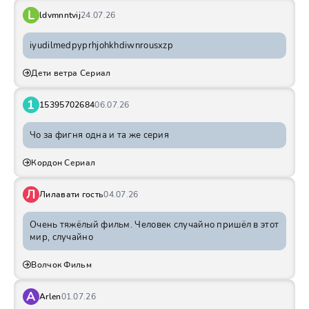
L
ldvmnntvij
24.07.26
iyudilmedpyprhjohkhdiwnrousxzp
Дети ветра Сериал
1
15395702684
06.07.26
Чо за фигня одна и та же серия
Кордон Сериал
Л
Лилавати гость
04.07.26
Очень тяжёлый фильм. Человек случайно пришёл в этот
мир, случайно
Волчок Фильм
A
Arlen
01.07.26