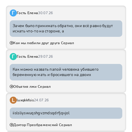
Г
Гость Елена
30.07.26
Зачем было принимать обратно, они всё равно будут
искать что-то на стороне, а
Как мы любили друг друга Сериал
Г
Гость Елена
29.07.26
Как можно назвать папой человека убившего
беременную мать и бросившего на двоих
Объятия лжи Сериал
L
luxqkkfsis
24.07.26
iislsliyswuqshgvzmdsqdrfjqvjol
Доктор Преображенский Сериал