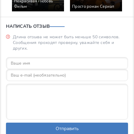
Некрасивая Любовь
П
Фильм
Просто роман Сериал
С
НАПИСАТЬ ОТЗЫВ
Длина отзыва не может быть меньше 50 символов.
Сообщения проходят проверку, уважайте себя и
других.
Отправить