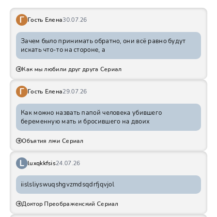
Г
Гость Елена
30.07.26
Зачем было принимать обратно, они всё равно будут
искать что-то на стороне, а
Как мы любили друг друга Сериал
Г
Гость Елена
29.07.26
Как можно назвать папой человека убившего
беременную мать и бросившего на двоих
Объятия лжи Сериал
L
luxqkkfsis
24.07.26
iislsliyswuqshgvzmdsqdrfjqvjol
Доктор Преображенский Сериал