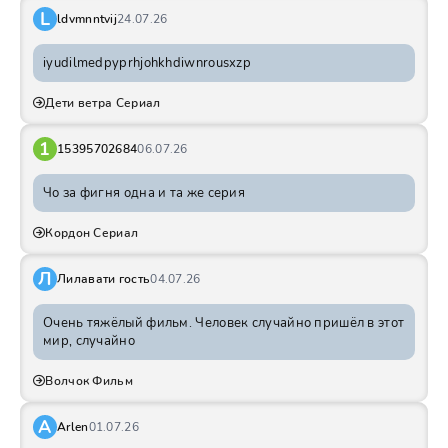
L
ldvmnntvij
24.07.26
iyudilmedpyprhjohkhdiwnrousxzp
Дети ветра Сериал
1
15395702684
06.07.26
Чо за фигня одна и та же серия
Кордон Сериал
Л
Лилавати гость
04.07.26
Очень тяжёлый фильм. Человек случайно пришёл в этот
мир, случайно
Волчок Фильм
A
Arlen
01.07.26