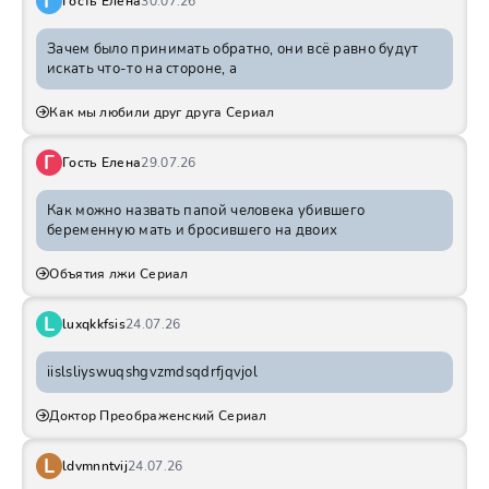
Г
Гость Елена
30.07.26
Зачем было принимать обратно, они всё равно будут
искать что-то на стороне, а
Как мы любили друг друга Сериал
Г
Гость Елена
29.07.26
Как можно назвать папой человека убившего
беременную мать и бросившего на двоих
Объятия лжи Сериал
L
luxqkkfsis
24.07.26
iislsliyswuqshgvzmdsqdrfjqvjol
Доктор Преображенский Сериал
L
ldvmnntvij
24.07.26