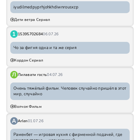
iyudilmedpyprhjohkhdiwnrousxzp
Дети ветра Сериал
1
15395702684
06.07.26
Чо за фигня одна и та же серия
Кордон Сериал
Л
Лилавати гость
04.07.26
Очень тяжёлый фильм. Человек случайно пришёл в этот
мир, случайно
Волчок Фильм
A
Arlen
01.07.26
Раменбет — игровая кухня с фирменной подачей, где