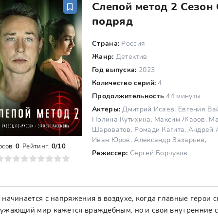
Слепой метод 2 Сезон 
подряд
Страна:
Россия
Жанр:
Детектив
Год выпуска:
2023
Количество серий:
4
Продолжительность
44 минуты
Актеры:
Дмитрий Исаев, Евгения Вай
Полина Кутихина, Максим Жаров, Ма
Шароватов, Ромади Кагита, Андрей 
Иван Юров, Александр Захарьев,
осов:
0
Рейтинг:
0/10
Режиссер:
Сергей Борчуков
8
9
10
 начинается с напряжения в воздухе, когда главные герои с
ужающий мир кажется враждебным, но и свои внутренние с