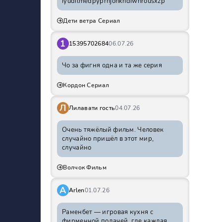
iyudilmedpyprhjohkhdiwnrousxzp
Дети ветра Сериал
1
15395702684
06.07.26
Чо за фигня одна и та же серия
Кордон Сериал
Л
Лилавати гость
04.07.26
Очень тяжёлый фильм. Человек
случайно пришёл в этот мир,
случайно
Волчок Фильм
A
Arlen
01.07.26
Раменбет — игровая кухня с
фирменной подачей, где каждая