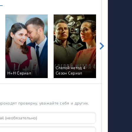
Слепой метод 4
Похищенный
Н+Н Сериал
Сезон Сериал
Сериал
оходят проверку, уважайте себя и других.