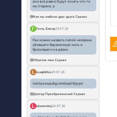
они всё равно будут искать что-то
на стороне, а
Как мы любили друг друга Сериал
Г
Гость Елена
29.07.26
Как можно назвать папой человека
убившего беременную мать и
бросившего на двоих
Объятия лжи Сериал
L
luxqkkfsis
24.07.26
iislsliyswuqshgvzmdsqdrfjqvjol
Доктор Преображенский Сериал
L
ldvmnntvij
24.07.26