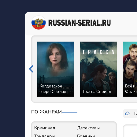
Колдовское
Всё и
озеро Сериал
Трасса Сериал
Филь
ПО ЖАНРАМ
Г
Криминал
Детективы
Триллеры
Боевики