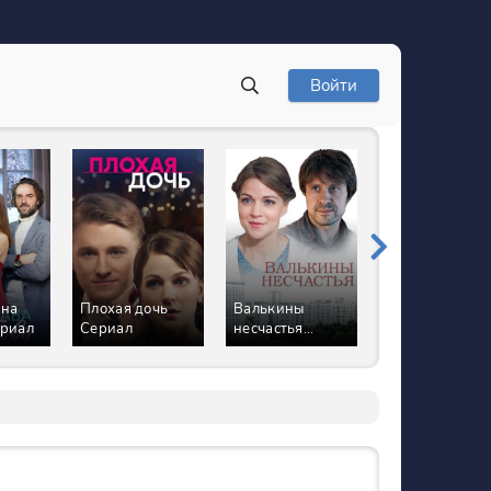
Войти
 на
Плохая дочь
Валькины
Двенадцать
ериал
Сериал
несчастья
чудес Сериал
Сериал