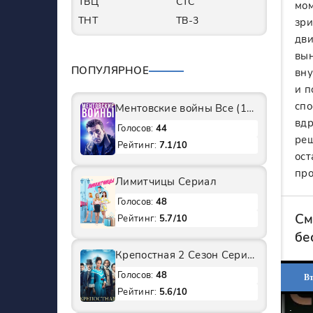
ТВЦ
СТС
мом
ТНТ
ТВ-3
зри
дви
вын
ПОПУЛЯРНОЕ
вну
и п
спо
Ментовские войны Все (1-11 Сезоны) подряд Сериал
вдр
Голосов:
44
реш
Рейтинг:
7.1/10
ост
про
Лимитчицы Сериал
Голосов:
48
См
Рейтинг:
5.7/10
бе
Крепостная 2 Сезон Сериал
Голосов:
48
Вт
Рейтинг:
5.6/10