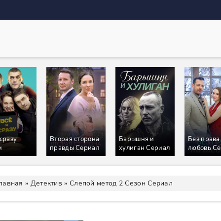
 сразу
Вторая сторона
Барышня и
Без права
м
правды Сериал
хулиган Сериал
любовь С
лавная
»
Детектив
» Слепой метод 2 Сезон Сериал