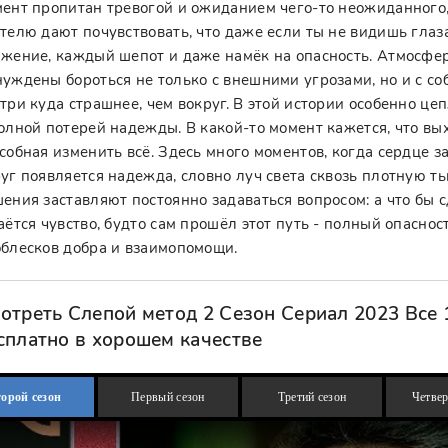
ент пропитан тревогой и ожиданием чего-то неожиданного,
телю дают почувствовать, что даже если ты не видишь гла
жение, каждый шепот и даже намёк на опасность. Атмосфер
уждены бороться не только с внешними угрозами, но и с с
три куда страшнее, чем вокруг. В этой истории особенно це
олной потерей надежды. В какой-то момент кажется, что вых
собная изменить всё. Здесь много моментов, когда сердце з
уг появляется надежда, словно луч света сквозь плотную 
ения заставляют постоянно задаваться вопросом: а что бы с
аётся чувство, будто сам прошёл этот путь - полный опаснос
блесков добра и взаимопомощи.
отреть Слепой метод 2 Сезон Сериал 2023 Все 
сплатно в хорошем качестве
орой сезон
Первый сезон
Третий сезон
Четвер