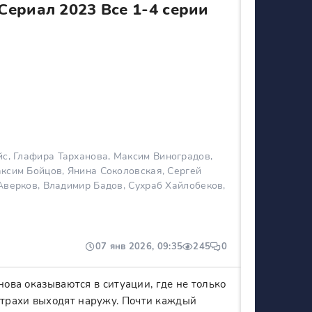
Сериал 2023 Все 1-4 серии
с, Глафира Тарханова, Максим Виноградов,
ксим Бойцов, Янина Соколовская, Сергей
Аверков, Владимир Бадов, Сухраб Хайлобеков,
07 янв 2026, 09:35
245
0
нова оказываются в ситуации, где не только
трахи выходят наружу. Почти каждый