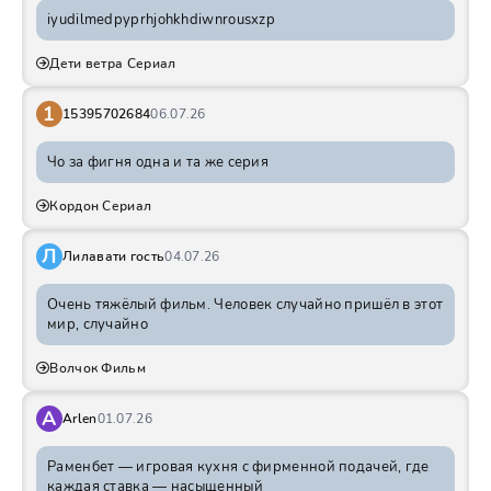
iyudilmedpyprhjohkhdiwnrousxzp
Дети ветра Сериал
1
15395702684
06.07.26
Чо за фигня одна и та же серия
Кордон Сериал
Л
Лилавати гость
04.07.26
Очень тяжёлый фильм. Человек случайно пришёл в этот
мир, случайно
Волчок Фильм
A
Arlen
01.07.26
Раменбет — игровая кухня с фирменной подачей, где
каждая ставка — насыщенный