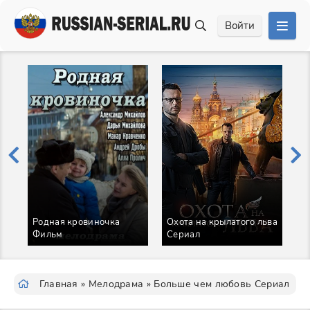
Войти
Родная кровиночка
Охота на крылатого льва
Фильм
Сериал
В
Главная
»
Мелодрама
» Больше чем любовь Сериал