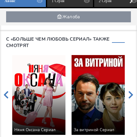
Анонс
1 Серия
2 Серия
Жалоба
С «БОЛЬШЕ ЧЕМ ЛЮБОВЬ СЕРИАЛ» ТАКЖЕ
СМОТРЯТ
Няня Оксана Сериал
За витриной Сериал
Т