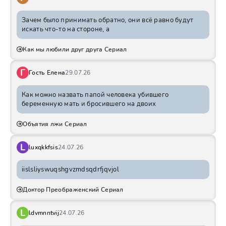
Зачем было принимать обратно, они всё равно будут
искать что-то на стороне, а
Как мы любили друг друга Сериал
Г
Гость Елена
29.07.26
Как можно назвать папой человека убившего
беременную мать и бросившего на двоих
Объятия лжи Сериал
L
luxqkkfsis
24.07.26
iislsliyswuqshgvzmdsqdrfjqvjol
Доктор Преображенский Сериал
L
ldvmnntvij
24.07.26