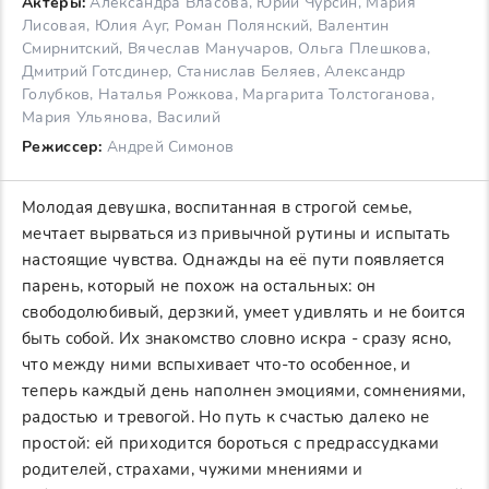
Актеры:
Александра Власова, Юрий Чурсин, Мария
Лисовая, Юлия Ауг, Роман Полянский, Валентин
Смирнитский, Вячеслав Манучаров, Ольга Плешкова,
Дмитрий Готсдинер, Станислав Беляев, Александр
Голубков, Наталья Рожкова, Маргарита Толстоганова,
Мария Ульянова, Василий
Режиссер:
Андрей Симонов
Молодая девушка, воспитанная в строгой семье,
мечтает вырваться из привычной рутины и испытать
настоящие чувства. Однажды на её пути появляется
парень, который не похож на остальных: он
свободолюбивый, дерзкий, умеет удивлять и не боится
быть собой. Их знакомство словно искра - сразу ясно,
что между ними вспыхивает что-то особенное, и
теперь каждый день наполнен эмоциями, сомнениями,
радостью и тревогой. Но путь к счастью далеко не
простой: ей приходится бороться с предрассудками
родителей, страхами, чужими мнениями и