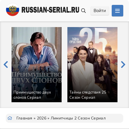
Войти
Преимущество двух
Тайны следствия 25
Н
слонов Сериал
Сезон Сериал
С
Главная
»
2026
» Лимитчицы 2 Сезон Сериал