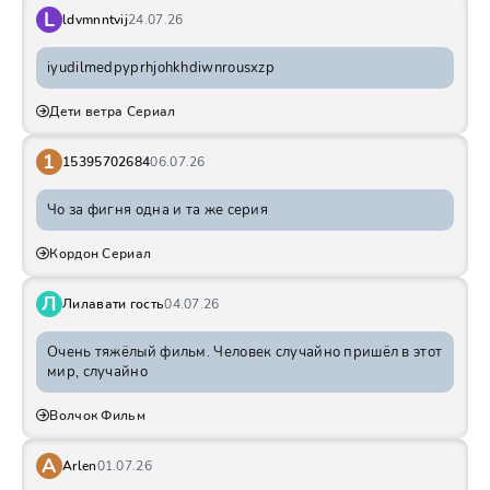
L
ldvmnntvij
24.07.26
iyudilmedpyprhjohkhdiwnrousxzp
Дети ветра Сериал
1
15395702684
06.07.26
Чо за фигня одна и та же серия
Кордон Сериал
Л
Лилавати гость
04.07.26
Очень тяжёлый фильм. Человек случайно пришёл в этот
мир, случайно
Волчок Фильм
A
Arlen
01.07.26