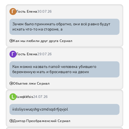
Г
Гость Елена
30.07.26
Зачем было принимать обратно, они всё равно будут
искать что-то на стороне, а
Как мы любили друг друга Сериал
Г
Гость Елена
29.07.26
Как можно назвать папой человека убившего
беременную мать и бросившего на двоих
Объятия лжи Сериал
L
luxqkkfsis
24.07.26
iislsliyswuqshgvzmdsqdrfjqvjol
Доктор Преображенский Сериал